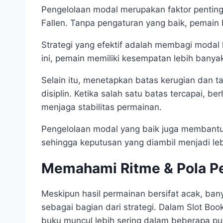
Pengelolaan modal merupakan faktor penting
Fallen. Tanpa pengaturan yang baik, pemain
Strategi yang efektif adalah membagi modal
ini, pemain memiliki kesempatan lebih bany
Selain itu, menetapkan batas kerugian dan 
disiplin. Ketika salah satu batas tercapai, b
menjaga stabilitas permainan.
Pengelolaan modal yang baik juga membantu
sehingga keputusan yang diambil menjadi lebi
Memahami Ritme & Pola P
Meskipun hasil permainan bersifat acak, b
sebagai bagian dari strategi. Dalam Slot Boo
buku muncul lebih sering dalam beberapa put