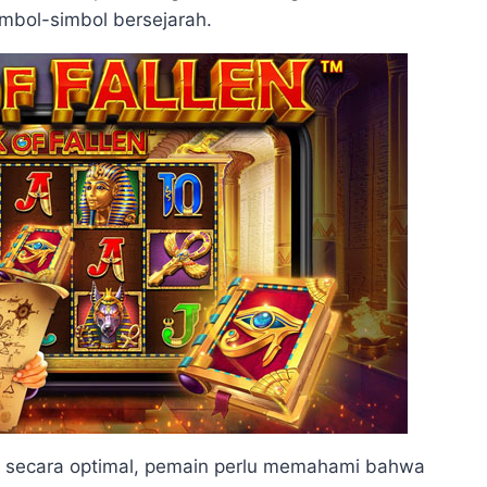
mbol-simbol bersejarah.
 secara optimal, pemain perlu memahami bahwa