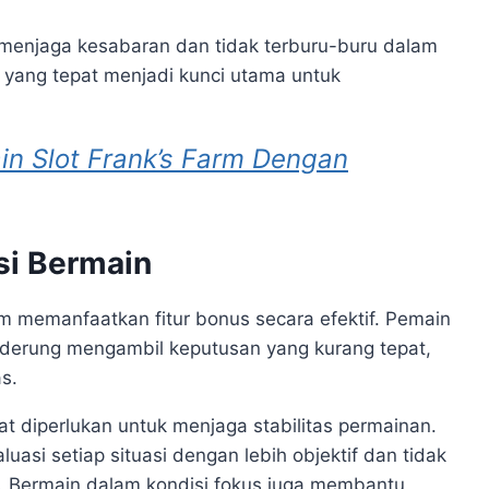
u menjaga kesabaran dan tidak terburu-buru dalam
ang tepat menjadi kunci utama untuk
in Slot Frank’s Farm Dengan
si Bermain
m memanfaatkan fitur bonus secara efektif. Pemain
derung mengambil keputusan yang kurang tepat,
as.
at diperlukan untuk menjaga stabilitas permainan.
asi setiap situasi dengan lebih objektif dan tidak
. Bermain dalam kondisi fokus juga membantu