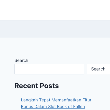
Search
Search
Recent Posts
Langkah Tepat Memanfaatkan Fitur
Bonus Dalam Slot Book of Fallen