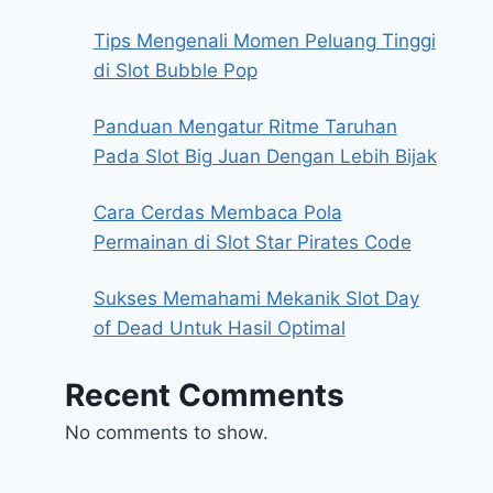
Tips Mengenali Momen Peluang Tinggi
di Slot Bubble Pop
Panduan Mengatur Ritme Taruhan
Pada Slot Big Juan Dengan Lebih Bijak
Cara Cerdas Membaca Pola
Permainan di Slot Star Pirates Code
Sukses Memahami Mekanik Slot Day
of Dead Untuk Hasil Optimal
Recent Comments
No comments to show.