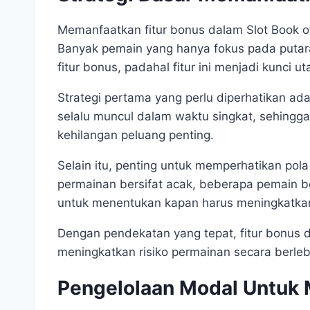
Memanfaatkan fitur bonus dalam Slot Book o
Banyak pemain yang hanya fokus pada puta
fitur bonus, padahal fitur ini menjadi kunci
Strategi pertama yang perlu diperhatikan ad
selalu muncul dalam waktu singkat, sehingga
kehilangan peluang penting.
Selain itu, penting untuk memperhatikan pol
permainan bersifat acak, beberapa pemain
untuk menentukan kapan harus meningkatkan
Dengan pendekatan yang tepat, fitur bonus 
meningkatkan risiko permainan secara berleb
Pengelolaan Modal Untuk