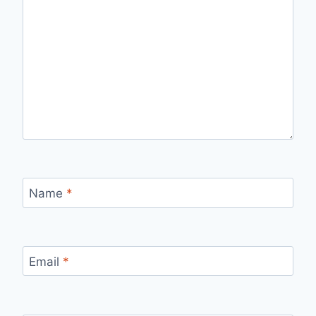
Name
*
Email
*