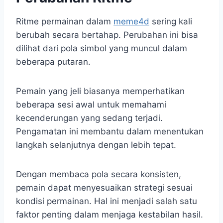
Ritme permainan dalam
meme4d
sering kali
berubah secara bertahap. Perubahan ini bisa
dilihat dari pola simbol yang muncul dalam
beberapa putaran.
Pemain yang jeli biasanya memperhatikan
beberapa sesi awal untuk memahami
kecenderungan yang sedang terjadi.
Pengamatan ini membantu dalam menentukan
langkah selanjutnya dengan lebih tepat.
Dengan membaca pola secara konsisten,
pemain dapat menyesuaikan strategi sesuai
kondisi permainan. Hal ini menjadi salah satu
faktor penting dalam menjaga kestabilan hasil.