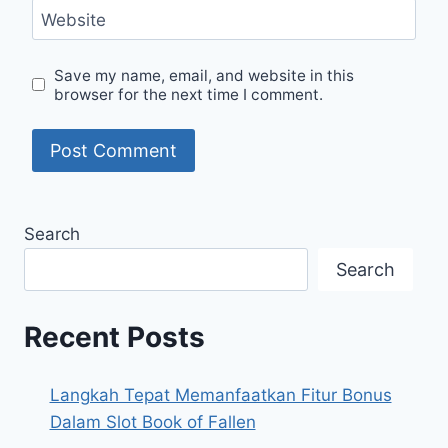
Website
Save my name, email, and website in this
browser for the next time I comment.
Search
Search
Recent Posts
Langkah Tepat Memanfaatkan Fitur Bonus
Dalam Slot Book of Fallen