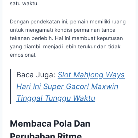
satu waktu.
Dengan pendekatan ini, pemain memiliki ruang
untuk mengamati kondisi permainan tanpa
tekanan berlebih. Hal ini membuat keputusan
yang diambil menjadi lebih terukur dan tidak
emosional.
Baca Juga:
Slot Mahjong Ways
Hari Ini Super Gacor! Maxwin
Tinggal Tunggu Waktu
Membaca Pola Dan
Perubahan Ritme