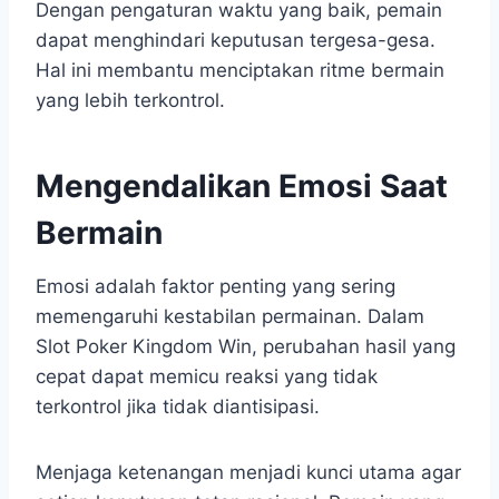
Dengan pengaturan waktu yang baik, pemain
dapat menghindari keputusan tergesa-gesa.
Hal ini membantu menciptakan ritme bermain
yang lebih terkontrol.
Mengendalikan Emosi Saat
Bermain
Emosi adalah faktor penting yang sering
memengaruhi kestabilan permainan. Dalam
Slot Poker Kingdom Win, perubahan hasil yang
cepat dapat memicu reaksi yang tidak
terkontrol jika tidak diantisipasi.
Menjaga ketenangan menjadi kunci utama agar