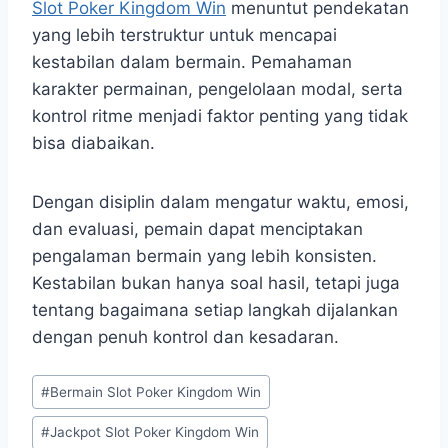
Slot Poker Kingdom Win
menuntut pendekatan
yang lebih terstruktur untuk mencapai
kestabilan dalam bermain. Pemahaman
karakter permainan, pengelolaan modal, serta
kontrol ritme menjadi faktor penting yang tidak
bisa diabaikan.
Dengan disiplin dalam mengatur waktu, emosi,
dan evaluasi, pemain dapat menciptakan
pengalaman bermain yang lebih konsisten.
Kestabilan bukan hanya soal hasil, tetapi juga
tentang bagaimana setiap langkah dijalankan
dengan penuh kontrol dan kesadaran.
Post
#
Bermain Slot Poker Kingdom Win
Tags:
#
Jackpot Slot Poker Kingdom Win