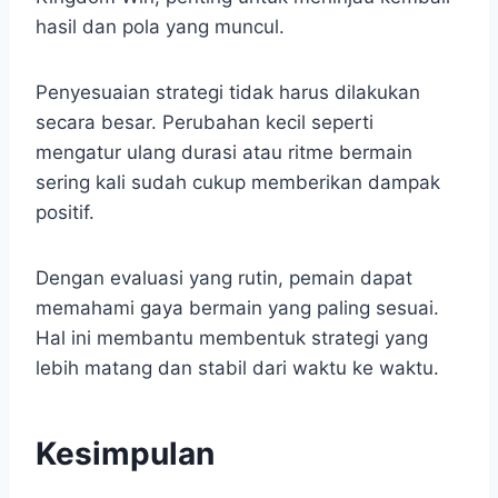
hasil dan pola yang muncul.
Penyesuaian strategi tidak harus dilakukan
secara besar. Perubahan kecil seperti
mengatur ulang durasi atau ritme bermain
sering kali sudah cukup memberikan dampak
positif.
Dengan evaluasi yang rutin, pemain dapat
memahami gaya bermain yang paling sesuai.
Hal ini membantu membentuk strategi yang
lebih matang dan stabil dari waktu ke waktu.
Kesimpulan