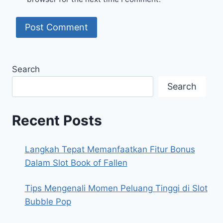
Search
Search
Recent Posts
Langkah Tepat Memanfaatkan Fitur Bonus
Dalam Slot Book of Fallen
Tips Mengenali Momen Peluang Tinggi di Slot
Bubble Pop