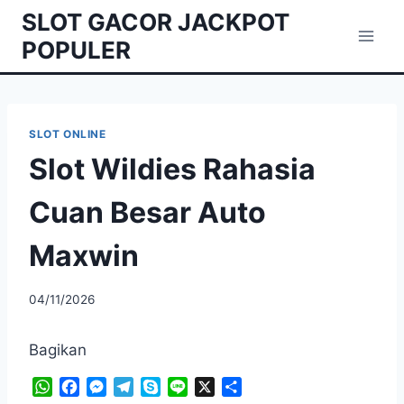
Skip
SLOT GACOR JACKPOT
to
POPULER
content
SLOT ONLINE
Slot Wildies Rahasia
Cuan Besar Auto
Maxwin
04/11/2026
Bagikan
W
F
M
T
S
L
X
S