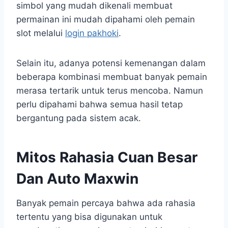
simbol yang mudah dikenali membuat
permainan ini mudah dipahami oleh pemain
slot melalui
login pakhoki
.
Selain itu, adanya potensi kemenangan dalam
beberapa kombinasi membuat banyak pemain
merasa tertarik untuk terus mencoba. Namun
perlu dipahami bahwa semua hasil tetap
bergantung pada sistem acak.
Mitos Rahasia Cuan Besar
Dan Auto Maxwin
Banyak pemain percaya bahwa ada rahasia
tertentu yang bisa digunakan untuk