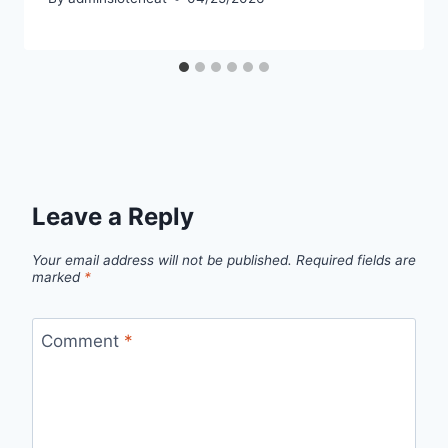
Leave a Reply
Your email address will not be published.
Required fields are
marked
*
Comment
*