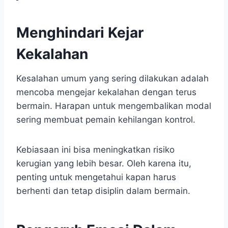
Menghindari Kejar
Kekalahan
Kesalahan umum yang sering dilakukan adalah
mencoba mengejar kekalahan dengan terus
bermain. Harapan untuk mengembalikan modal
sering membuat pemain kehilangan kontrol.
Kebiasaan ini bisa meningkatkan risiko
kerugian yang lebih besar. Oleh karena itu,
penting untuk mengetahui kapan harus
berhenti dan tetap disiplin dalam bermain.