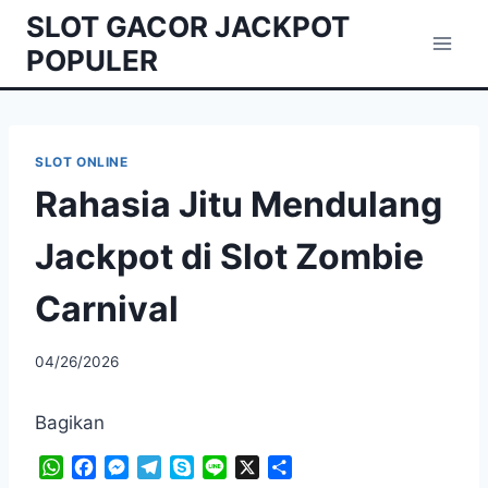
Skip
SLOT GACOR JACKPOT
to
POPULER
content
SLOT ONLINE
Rahasia Jitu Mendulang
Jackpot di Slot Zombie
Carnival
04/26/2026
Bagikan
W
F
M
T
S
L
X
S