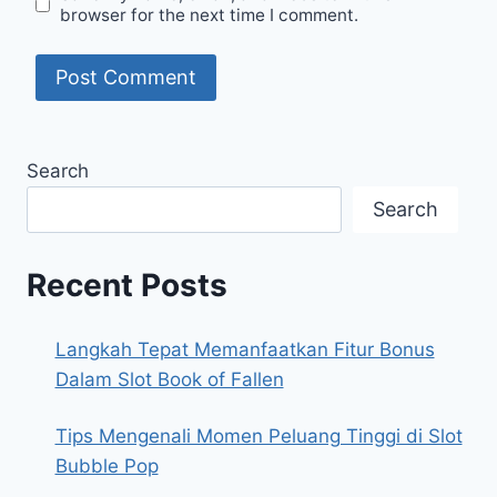
browser for the next time I comment.
Search
Search
Recent Posts
Langkah Tepat Memanfaatkan Fitur Bonus
Dalam Slot Book of Fallen
Tips Mengenali Momen Peluang Tinggi di Slot
Bubble Pop