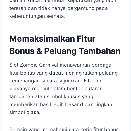
pemain dapat membuat keputusan yang lebih
terarah dan tidak hanya bergantung pada
keberuntungan semata.
Memaksimalkan Fitur
Bonus & Peluang Tambahan
Slot Zombie Carnival menawarkan berbagai
fitur bonus yang dapat meningkatkan peluang
kemenangan secara signifikan. Fitur ini
biasanya muncul dalam bentuk putaran
tambahan atau simbol khusus yang
memberikan hasil lebih besar dibandingkan
simbol biasa.
Pemain yang memahami cara kerja fitur bonus