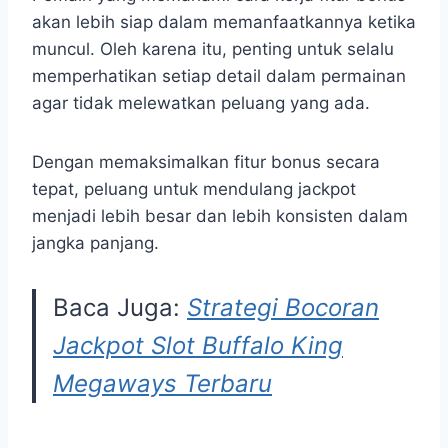
akan lebih siap dalam memanfaatkannya ketika
muncul. Oleh karena itu, penting untuk selalu
memperhatikan setiap detail dalam permainan
agar tidak melewatkan peluang yang ada.
Dengan memaksimalkan fitur bonus secara
tepat, peluang untuk mendulang jackpot
menjadi lebih besar dan lebih konsisten dalam
jangka panjang.
Baca Juga:
Strategi Bocoran
Jackpot Slot Buffalo King
Megaways Terbaru