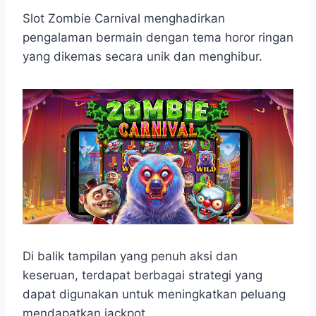
h
a
e
e
k
i
h
a
c
s
l
y
n
a
Slot Zombie Carnival menghadirkan
t
e
s
e
p
e
r
pengalaman bermain dengan tema horor ringan
s
b
e
g
e
e
yang dikemas secara unik dan menghibur.
A
o
n
r
p
o
g
a
p
k
e
m
r
Di balik tampilan yang penuh aksi dan
keseruan, terdapat berbagai strategi yang
dapat digunakan untuk meningkatkan peluang
mendapatkan jackpot.