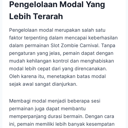
Pengelolaan Modal Yang
Lebih Terarah
Pengelolaan modal merupakan salah satu
faktor terpenting dalam mencapai keberhasilan
dalam permainan Slot Zombie Carnival. Tanpa
pengaturan yang jelas, pemain dapat dengan
mudah kehilangan kontrol dan menghabiskan
modal lebih cepat dari yang direncanakan.
Oleh karena itu, menetapkan batas modal
sejak awal sangat dianjurkan.
Membagi modal menjadi beberapa sesi
permainan juga dapat membantu
memperpanjang durasi bermain. Dengan cara
ini, pemain memiliki lebih banyak kesempatan