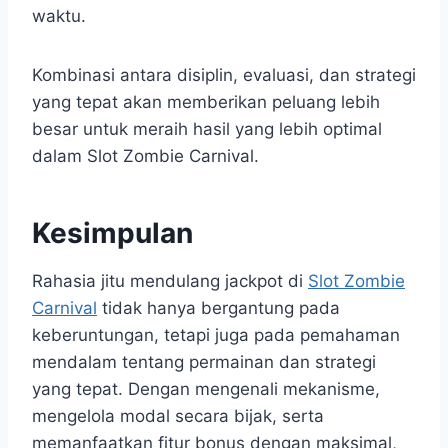
waktu.
Kombinasi antara disiplin, evaluasi, dan strategi
yang tepat akan memberikan peluang lebih
besar untuk meraih hasil yang lebih optimal
dalam Slot Zombie Carnival.
Kesimpulan
Rahasia jitu mendulang jackpot di
Slot Zombie
Carnival
tidak hanya bergantung pada
keberuntungan, tetapi juga pada pemahaman
mendalam tentang permainan dan strategi
yang tepat. Dengan mengenali mekanisme,
mengelola modal secara bijak, serta
memanfaatkan fitur bonus dengan maksimal,