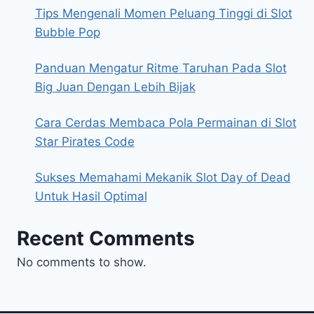
Tips Mengenali Momen Peluang Tinggi di Slot
Bubble Pop
Panduan Mengatur Ritme Taruhan Pada Slot
Big Juan Dengan Lebih Bijak
Cara Cerdas Membaca Pola Permainan di Slot
Star Pirates Code
Sukses Memahami Mekanik Slot Day of Dead
Untuk Hasil Optimal
Recent Comments
No comments to show.