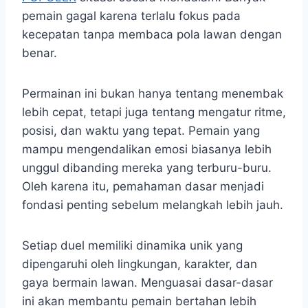
pemain gagal karena terlalu fokus pada
kecepatan tanpa membaca pola lawan dengan
benar.
Permainan ini bukan hanya tentang menembak
lebih cepat, tetapi juga tentang mengatur ritme,
posisi, dan waktu yang tepat. Pemain yang
mampu mengendalikan emosi biasanya lebih
unggul dibanding mereka yang terburu-buru.
Oleh karena itu, pemahaman dasar menjadi
fondasi penting sebelum melangkah lebih jauh.
Setiap duel memiliki dinamika unik yang
dipengaruhi oleh lingkungan, karakter, dan
gaya bermain lawan. Menguasai dasar-dasar
ini akan membantu pemain bertahan lebih