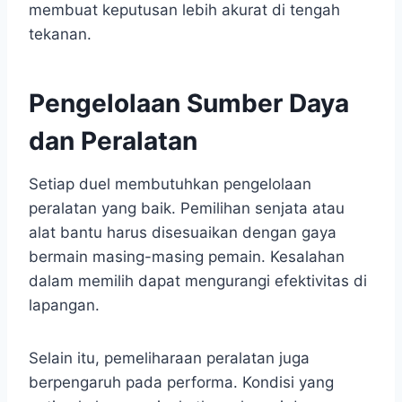
membuat keputusan lebih akurat di tengah
tekanan.
Pengelolaan Sumber Daya
dan Peralatan
Setiap duel membutuhkan pengelolaan
peralatan yang baik. Pemilihan senjata atau
alat bantu harus disesuaikan dengan gaya
bermain masing-masing pemain. Kesalahan
dalam memilih dapat mengurangi efektivitas di
lapangan.
Selain itu, pemeliharaan peralatan juga
berpengaruh pada performa. Kondisi yang