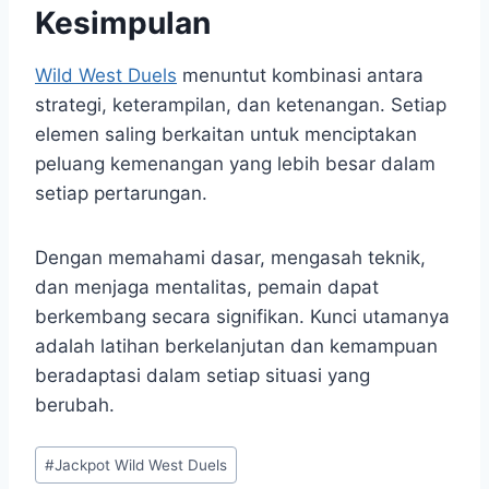
Kesimpulan
Wild West Duels
menuntut kombinasi antara
strategi, keterampilan, dan ketenangan. Setiap
elemen saling berkaitan untuk menciptakan
peluang kemenangan yang lebih besar dalam
setiap pertarungan.
Dengan memahami dasar, mengasah teknik,
dan menjaga mentalitas, pemain dapat
berkembang secara signifikan. Kunci utamanya
adalah latihan berkelanjutan dan kemampuan
beradaptasi dalam setiap situasi yang
berubah.
Post
#
Jackpot Wild West Duels
Tags: