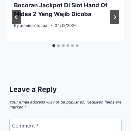
Bocoran Jackpot Di Slot Hand Of
Midas 2 Yang Wajib Dicoba
By
adminslotcheat
04/12/2026
Leave a Reply
Your email address will not be published.
Required fields are
marked
*
Comment
*