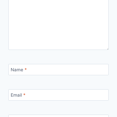
Name
*
Email
*