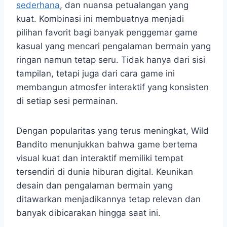
sederhana
, dan nuansa petualangan yang
kuat. Kombinasi ini membuatnya menjadi
pilihan favorit bagi banyak penggemar game
kasual yang mencari pengalaman bermain yang
ringan namun tetap seru. Tidak hanya dari sisi
tampilan, tetapi juga dari cara game ini
membangun atmosfer interaktif yang konsisten
di setiap sesi permainan.
Dengan popularitas yang terus meningkat, Wild
Bandito menunjukkan bahwa game bertema
visual kuat dan interaktif memiliki tempat
tersendiri di dunia hiburan digital. Keunikan
desain dan pengalaman bermain yang
ditawarkan menjadikannya tetap relevan dan
banyak dibicarakan hingga saat ini.