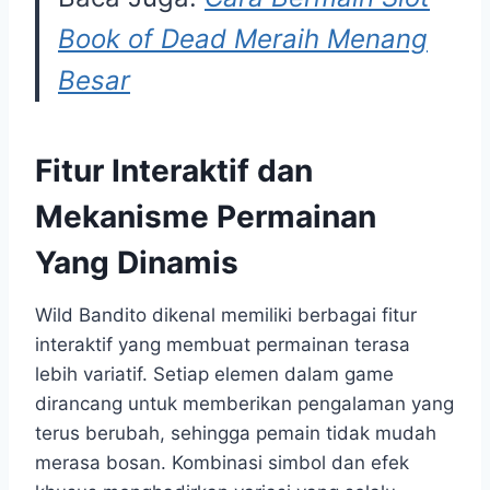
Book of Dead Meraih Menang
Besar
Fitur Interaktif dan
Mekanisme Permainan
Yang Dinamis
Wild Bandito dikenal memiliki berbagai fitur
interaktif yang membuat permainan terasa
lebih variatif. Setiap elemen dalam game
dirancang untuk memberikan pengalaman yang
terus berubah, sehingga pemain tidak mudah
merasa bosan. Kombinasi simbol dan efek