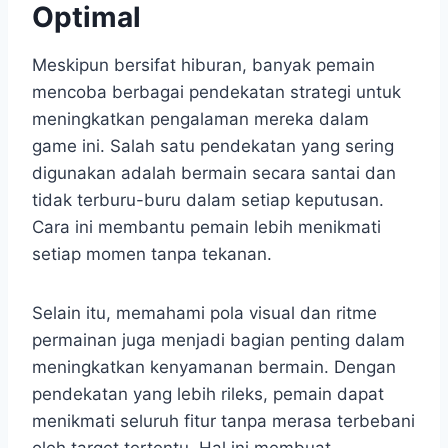
Optimal
Meskipun bersifat hiburan, banyak pemain
mencoba berbagai pendekatan strategi untuk
meningkatkan pengalaman mereka dalam
game ini. Salah satu pendekatan yang sering
digunakan adalah bermain secara santai dan
tidak terburu-buru dalam setiap keputusan.
Cara ini membantu pemain lebih menikmati
setiap momen tanpa tekanan.
Selain itu, memahami pola visual dan ritme
permainan juga menjadi bagian penting dalam
meningkatkan kenyamanan bermain. Dengan
pendekatan yang lebih rileks, pemain dapat
menikmati seluruh fitur tanpa merasa terbebani