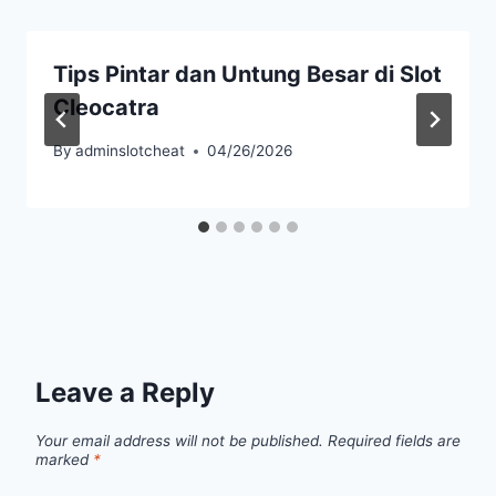
Tips Pintar dan Untung Besar di Slot
Cleocatra
By
adminslotcheat
04/26/2026
Leave a Reply
Your email address will not be published.
Required fields are
marked
*