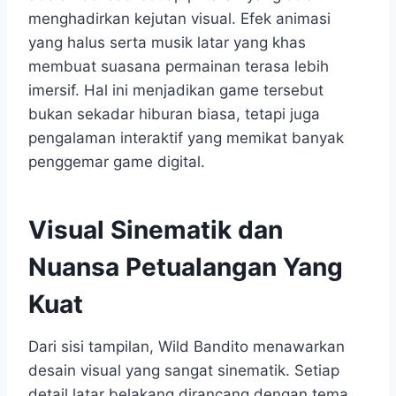
menghadirkan kejutan visual. Efek animasi
yang halus serta musik latar yang khas
membuat suasana permainan terasa lebih
imersif. Hal ini menjadikan game tersebut
bukan sekadar hiburan biasa, tetapi juga
pengalaman interaktif yang memikat banyak
penggemar game digital.
Visual Sinematik dan
Nuansa Petualangan Yang
Kuat
Dari sisi tampilan, Wild Bandito menawarkan
desain visual yang sangat sinematik. Setiap
detail latar belakang dirancang dengan tema