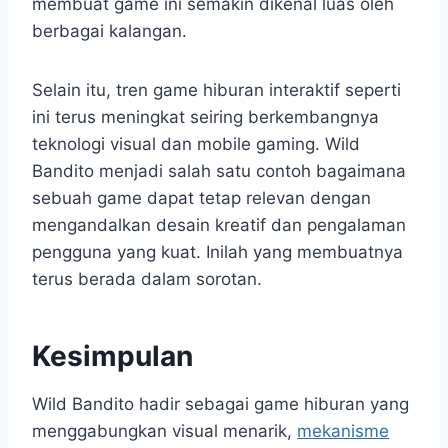
membuat game ini semakin dikenal luas oleh
berbagai kalangan.
Selain itu, tren game hiburan interaktif seperti
ini terus meningkat seiring berkembangnya
teknologi visual dan mobile gaming. Wild
Bandito menjadi salah satu contoh bagaimana
sebuah game dapat tetap relevan dengan
mengandalkan desain kreatif dan pengalaman
pengguna yang kuat. Inilah yang membuatnya
terus berada dalam sorotan.
Kesimpulan
Wild Bandito hadir sebagai game hiburan yang
menggabungkan visual menarik,
mekanisme