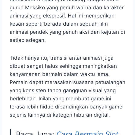
gurun Meksiko yang penuh warna dan karakter
animasi yang ekspresif. Hal ini memberikan
kesan seperti berada dalam sebuah film
animasi pendek yang penuh aksi dan kejutan di
setiap adegan.
Tidak hanya itu, transisi antar animasi juga
dibuat sangat halus sehingga meningkatkan
kenyamanan bermain dalam waktu lama.
Pemain dapat merasakan suasana petualangan
yang konsisten tanpa gangguan visual yang
berlebihan. Inilah yang membuat game ini
terasa lebih hidup dibandingkan banyak game
sejenis lainnya di kategori hiburan digital.
Baca Juga:
Cara Bermain Slot