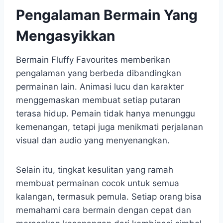
Pengalaman Bermain Yang
Mengasyikkan
Bermain Fluffy Favourites memberikan
pengalaman yang berbeda dibandingkan
permainan lain. Animasi lucu dan karakter
menggemaskan membuat setiap putaran
terasa hidup. Pemain tidak hanya menunggu
kemenangan, tetapi juga menikmati perjalanan
visual dan audio yang menyenangkan.
Selain itu, tingkat kesulitan yang ramah
membuat permainan cocok untuk semua
kalangan, termasuk pemula. Setiap orang bisa
memahami cara bermain dengan cepat dan