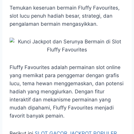
h
a
e
e
k
i
h
a
c
s
l
y
n
a
Temukan keseruan bermain Fluffy Favourites,
t
e
s
e
p
e
r
slot lucu penuh hadiah besar, strategi, dan
s
b
e
g
e
e
pengalaman bermain mengasyikkan.
A
o
n
r
p
o
g
a
p
k
e
m
r
Fluffy Favourites adalah permainan slot online
yang memikat para penggemar dengan grafis
lucu, tema hewan menggemaskan, dan potensi
hadiah yang menggiurkan. Dengan fitur
interaktif dan mekanisme permainan yang
mudah dipahami, Fluffy Favourites menjadi
favorit banyak pemain.
Berikut ini
SLOT GACOR JACKPOT POPULER