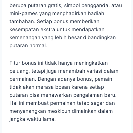
berupa putaran gratis, simbol pengganda, atau
mini-games yang menghadirkan hadiah
tambahan. Setiap bonus memberikan
kesempatan ekstra untuk mendapatkan
kemenangan yang lebih besar dibandingkan
putaran normal.
Fitur bonus ini tidak hanya meningkatkan
peluang, tetapi juga menambah variasi dalam
permainan. Dengan adanya bonus, pemain
tidak akan merasa bosan karena setiap
putaran bisa menawarkan pengalaman baru.
Hal ini membuat permainan tetap segar dan
menyenangkan meskipun dimainkan dalam
jangka waktu lama.