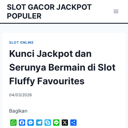
Skip
SLOT GACOR JACKPOT
to
POPULER
content
SLOT ONLINE
Kunci Jackpot dan
Serunya Bermain di Slot
Fluffy Favourites
04/03/2026
Bagikan
W
F
M
T
S
L
X
S