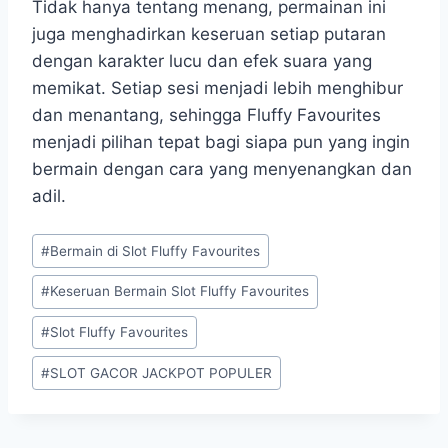
Tidak hanya tentang menang, permainan ini
juga menghadirkan keseruan setiap putaran
dengan karakter lucu dan efek suara yang
memikat. Setiap sesi menjadi lebih menghibur
dan menantang, sehingga Fluffy Favourites
menjadi pilihan tepat bagi siapa pun yang ingin
bermain dengan cara yang menyenangkan dan
adil.
Post
#
Bermain di Slot Fluffy Favourites
Tags:
#
Keseruan Bermain Slot Fluffy Favourites
#
Slot Fluffy Favourites
#
SLOT GACOR JACKPOT POPULER