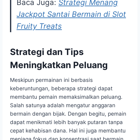
Baca Juga:
Strategi Menang
Jackpot Santai Bermain di Slot
Fruity Treats
Strategi dan Tips
Meningkatkan Peluang
Meskipun permainan ini berbasis
keberuntungan, beberapa strategi dapat
membantu pemain memaksimalkan peluang.
Salah satunya adalah mengatur anggaran
bermain dengan bijak. Dengan begitu, pemain
dapat menikmati lebih banyak putaran tanpa
cepat kehabisan dana. Hal ini juga membantu
menjaga fokus dan konsentrasi saat bermain.