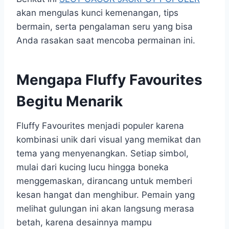
akan mengulas kunci kemenangan, tips
bermain, serta pengalaman seru yang bisa
Anda rasakan saat mencoba permainan ini.
Mengapa Fluffy Favourites
Begitu Menarik
Fluffy Favourites menjadi populer karena
kombinasi unik dari visual yang memikat dan
tema yang menyenangkan. Setiap simbol,
mulai dari kucing lucu hingga boneka
menggemaskan, dirancang untuk memberi
kesan hangat dan menghibur. Pemain yang
melihat gulungan ini akan langsung merasa
betah, karena desainnya mampu