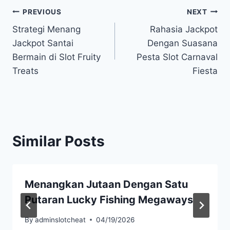
Post
PREVIOUS
NEXT
Strategi Menang
Rahasia Jackpot
navigation
Jackpot Santai
Dengan Suasana
Bermain di Slot Fruity
Pesta Slot Carnaval
Treats
Fiesta
Similar Posts
Menangkan Jutaan Dengan Satu
Putaran Lucky Fishing Megaways
By
adminslotcheat
04/19/2026