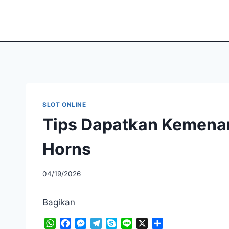
Skip
to
content
SLOT ONLINE
Tips Dapatkan Kemenan
Horns
04/19/2026
Bagikan
W
F
M
T
S
L
X
S