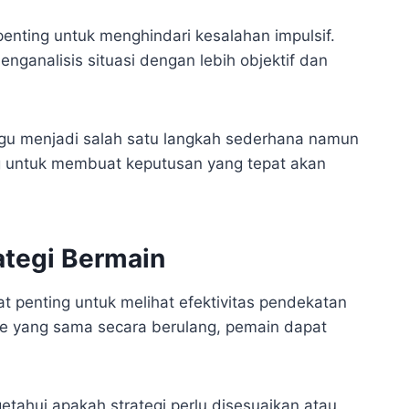
 penting untuk menghindari kesalahan impulsif.
nganalisis situasi dengan lebih objektif dan
ggu menjadi salah satu langkah sederhana namun
ang untuk membuat keputusan yang tepat akan
ategi Bermain
t penting untuk melihat efektivitas pendekatan
e yang sama secara berulang, pemain dapat
tahui apakah strategi perlu disesuaikan atau