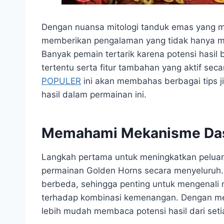
Dengan nuansa mitologi tanduk emas yang 
memberikan pengalaman yang tidak hanya men
Banyak pemain tertarik karena potensi hasil
tertentu serta fitur tambahan yang aktif seca
POPULER
ini akan membahas berbagai tips j
hasil dalam permainan ini.
Memahami Mekanisme Das
Langkah pertama untuk meningkatkan pelua
permainan Golden Horns secara menyeluruh. S
berbeda, sehingga penting untuk mengenali 
terhadap kombinasi kemenangan. Dengan me
lebih mudah membaca potensi hasil dari seti