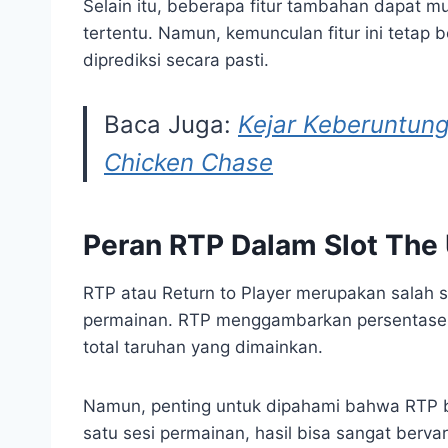
Selain itu, beberapa fitur tambahan dapat mu
tertentu. Namun, kemunculan fitur ini tetap 
diprediksi secara pasti.
Baca Juga:
Kejar Keberuntun
Chicken Chase
Peran RTP Dalam Slot The 
RTP atau Return to Player merupakan salah
permainan. RTP menggambarkan persentase p
total taruhan yang dimainkan.
Namun, penting untuk dipahami bahwa RTP b
satu sesi permainan, hasil bisa sangat bervar