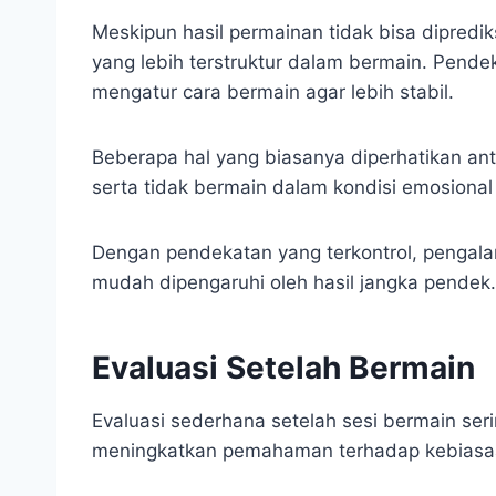
Meskipun hasil permainan tidak bisa dipredi
yang lebih terstruktur dalam bermain. Pende
mengatur cara bermain agar lebih stabil.
Beberapa hal yang biasanya diperhatikan ant
serta tidak bermain dalam kondisi emosional 
Dengan pendekatan yang terkontrol, pengal
mudah dipengaruhi oleh hasil jangka pendek.
Evaluasi Setelah Bermain
Evaluasi sederhana setelah sesi bermain ser
meningkatkan pemahaman terhadap kebiasaa