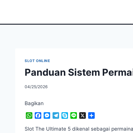
Skip
to
content
SLOT ONLINE
Panduan Sistem Permain
04/25/2026
Bagikan
W
F
M
T
S
L
X
S
h
a
e
e
k
i
h
a
c
s
l
y
n
a
Slot The Ultimate 5 dikenal sebagai perma