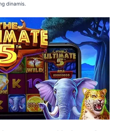
ng dinamis.