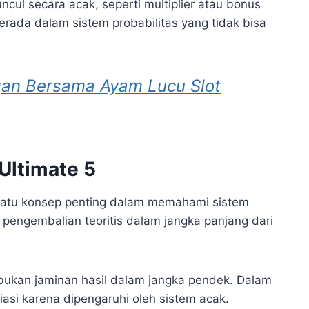
ncul secara acak, seperti multiplier atau bonus
berada dalam sistem probabilitas yang tidak bisa
gan Bersama Ayam Lucu Slot
Ultimate 5
 satu konsep penting dalam memahami sistem
engembalian teoritis dalam jangka panjang dari
ukan jaminan hasil dalam jangka pendek. Dalam
iasi karena dipengaruhi oleh sistem acak.