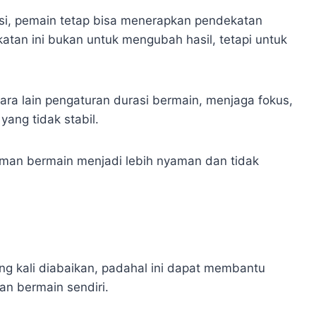
ksi, pemain tetap bisa menerapkan pendekatan
katan ini bukan untuk mengubah hasil, tetapi untuk
ara lain pengaturan durasi bermain, menjaga fokus,
yang tidak stabil.
aman bermain menjadi lebih nyaman dan tidak
ing kali diabaikan, padahal ini dapat membantu
n bermain sendiri.