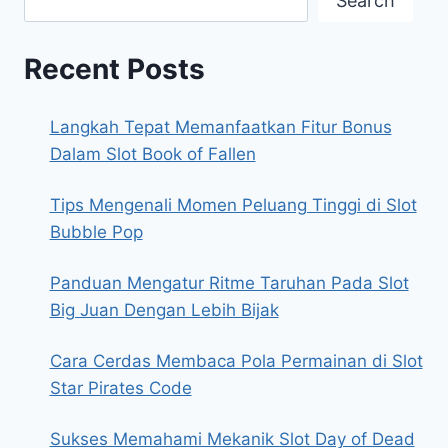
Search
Recent Posts
Langkah Tepat Memanfaatkan Fitur Bonus
Dalam Slot Book of Fallen
Tips Mengenali Momen Peluang Tinggi di Slot
Bubble Pop
Panduan Mengatur Ritme Taruhan Pada Slot
Big Juan Dengan Lebih Bijak
Cara Cerdas Membaca Pola Permainan di Slot
Star Pirates Code
Sukses Memahami Mekanik Slot Day of Dead