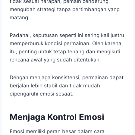
tidak sesuai harapan, pemain cenderung
mengubah strategi tanpa pertimbangan yang
matang.
Padahal, keputusan seperti ini sering kali justru
memperburuk kondisi permainan. Oleh karena
itu, penting untuk tetap tenang dan mengikuti
rencana awal yang sudah ditentukan.
Dengan menjaga konsistensi, permainan dapat
berjalan lebih stabil dan tidak mudah
dipengaruhi emosi sesaat.
Menjaga Kontrol Emosi
Emosi memiliki peran besar dalam cara