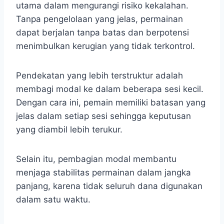
utama dalam mengurangi risiko kekalahan.
Tanpa pengelolaan yang jelas, permainan
dapat berjalan tanpa batas dan berpotensi
menimbulkan kerugian yang tidak terkontrol.
Pendekatan yang lebih terstruktur adalah
membagi modal ke dalam beberapa sesi kecil.
Dengan cara ini, pemain memiliki batasan yang
jelas dalam setiap sesi sehingga keputusan
yang diambil lebih terukur.
Selain itu, pembagian modal membantu
menjaga stabilitas permainan dalam jangka
panjang, karena tidak seluruh dana digunakan
dalam satu waktu.