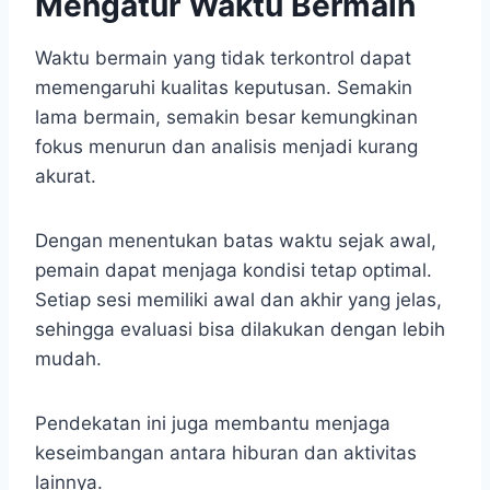
Mengatur Waktu Bermain
Waktu bermain yang tidak terkontrol dapat
memengaruhi kualitas keputusan. Semakin
lama bermain, semakin besar kemungkinan
fokus menurun dan analisis menjadi kurang
akurat.
Dengan menentukan batas waktu sejak awal,
pemain dapat menjaga kondisi tetap optimal.
Setiap sesi memiliki awal dan akhir yang jelas,
sehingga evaluasi bisa dilakukan dengan lebih
mudah.
Pendekatan ini juga membantu menjaga
keseimbangan antara hiburan dan aktivitas
lainnya.