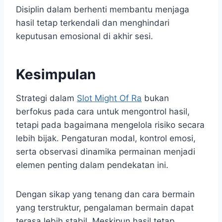
Disiplin dalam berhenti membantu menjaga
hasil tetap terkendali dan menghindari
keputusan emosional di akhir sesi.
Kesimpulan
Strategi dalam
Slot Might Of Ra
bukan
berfokus pada cara untuk mengontrol hasil,
tetapi pada bagaimana mengelola risiko secara
lebih bijak. Pengaturan modal, kontrol emosi,
serta observasi dinamika permainan menjadi
elemen penting dalam pendekatan ini.
Dengan sikap yang tenang dan cara bermain
yang terstruktur, pengalaman bermain dapat
terasa lebih stabil. Meskipun hasil tetap