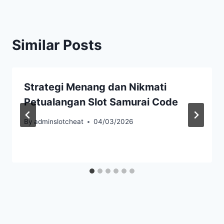
Similar Posts
Strategi Menang dan Nikmati
Petualangan Slot Samurai Code
By
adminslotcheat
04/03/2026