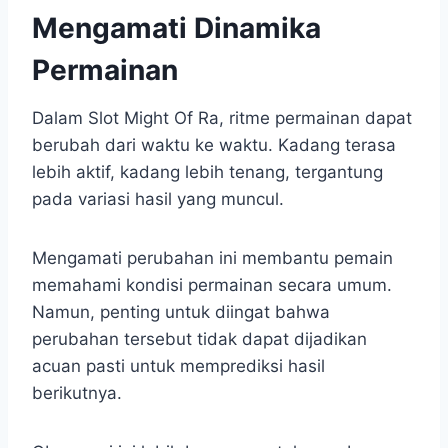
Mengamati Dinamika
Permainan
Dalam Slot Might Of Ra, ritme permainan dapat
berubah dari waktu ke waktu. Kadang terasa
lebih aktif, kadang lebih tenang, tergantung
pada variasi hasil yang muncul.
Mengamati perubahan ini membantu pemain
memahami kondisi permainan secara umum.
Namun, penting untuk diingat bahwa
perubahan tersebut tidak dapat dijadikan
acuan pasti untuk memprediksi hasil
berikutnya.