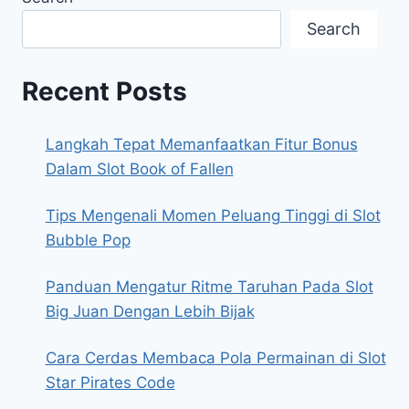
Search
Recent Posts
Langkah Tepat Memanfaatkan Fitur Bonus
Dalam Slot Book of Fallen
Tips Mengenali Momen Peluang Tinggi di Slot
Bubble Pop
Panduan Mengatur Ritme Taruhan Pada Slot
Big Juan Dengan Lebih Bijak
Cara Cerdas Membaca Pola Permainan di Slot
Star Pirates Code