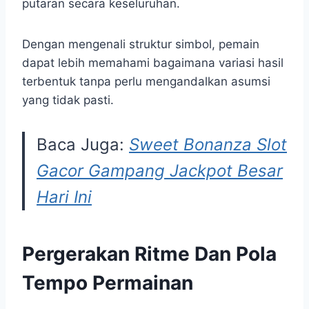
putaran secara keseluruhan.
Dengan mengenali struktur simbol, pemain
dapat lebih memahami bagaimana variasi hasil
terbentuk tanpa perlu mengandalkan asumsi
yang tidak pasti.
Baca Juga:
Sweet Bonanza Slot
Gacor Gampang Jackpot Besar
Hari Ini
Pergerakan Ritme Dan Pola
Tempo Permainan