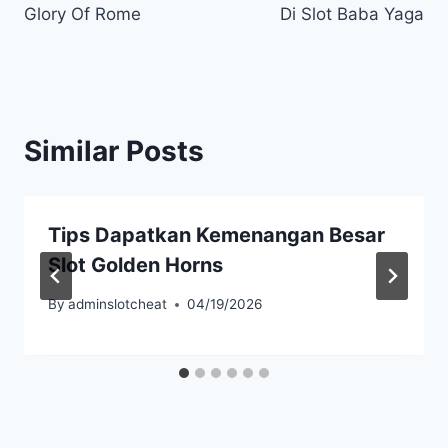
Glory Of Rome
Di Slot Baba Yaga
Similar Posts
Tips Dapatkan Kemenangan Besar
Slot Golden Horns
By
adminslotcheat
04/19/2026