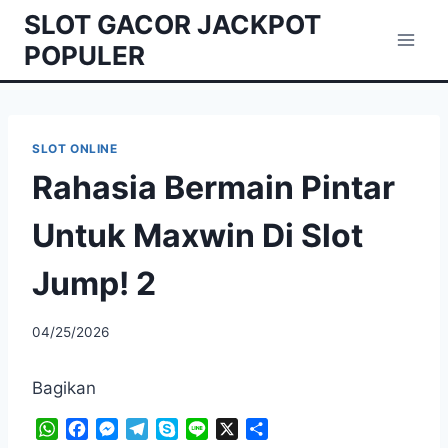
Skip
SLOT GACOR JACKPOT
to
POPULER
content
SLOT ONLINE
Rahasia Bermain Pintar
Untuk Maxwin Di Slot
Jump! 2
04/25/2026
Bagikan
W
F
M
T
S
L
X
S