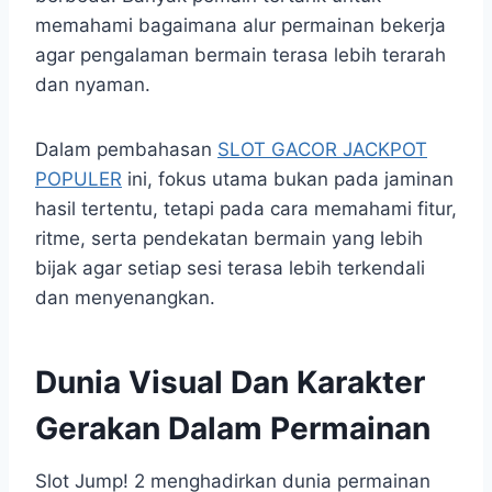
memahami bagaimana alur permainan bekerja
agar pengalaman bermain terasa lebih terarah
dan nyaman.
Dalam pembahasan
SLOT GACOR JACKPOT
POPULER
ini, fokus utama bukan pada jaminan
hasil tertentu, tetapi pada cara memahami fitur,
ritme, serta pendekatan bermain yang lebih
bijak agar setiap sesi terasa lebih terkendali
dan menyenangkan.
Dunia Visual Dan Karakter
Gerakan Dalam Permainan
Slot Jump! 2 menghadirkan dunia permainan