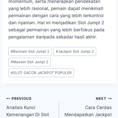
momentum, serta menerapkan pendekatan
yang lebih rasional, pemain dapat menikmati
permainan dengan cara yang lebih terkontrol
dan nyaman. Hal ini menjadikan Slot Jump! 2
sebagai permainan yang lebih berfokus pada
pengalaman daripada sekadar hasil akhir.
Post
#
Bermain Slot Jump! 2
#
Jackpot Slot Jump! 2
Tags:
#
Maxwin Slot Jump! 2
#
SLOT GACOR JACKPOT POPULER
Post
PREVIOUS
NEXT
Analisis Kunci
Cara Cerdas
navigation
Kemenangan Di Slot
Mendapatkan Jackpot