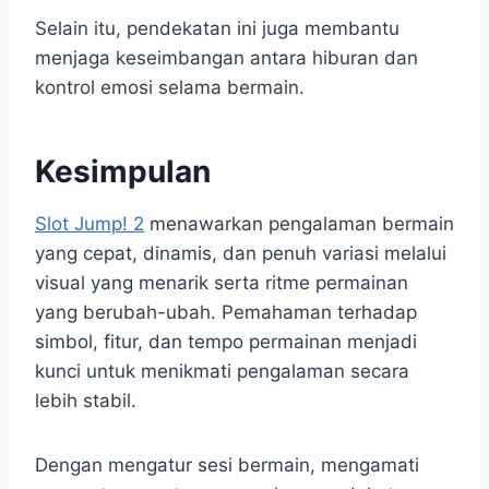
Selain itu, pendekatan ini juga membantu
menjaga keseimbangan antara hiburan dan
kontrol emosi selama bermain.
Kesimpulan
Slot Jump! 2
menawarkan pengalaman bermain
yang cepat, dinamis, dan penuh variasi melalui
visual yang menarik serta ritme permainan
yang berubah-ubah. Pemahaman terhadap
simbol, fitur, dan tempo permainan menjadi
kunci untuk menikmati pengalaman secara
lebih stabil.
Dengan mengatur sesi bermain, mengamati