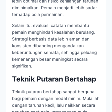
lebih optimal dan risiko kehilangan taruhan
diminimalkan. Pemain menjadi lebih sadar
terhadap pola permainan.
Selain itu, evaluasi catatan membantu
pemain menghindari kesalahan berulang.
Strategi berbasis data lebih aman dan
konsisten dibanding mengandalkan
keberuntungan semata, sehingga peluang
kemenangan besar meningkat secara
signifikan.
Teknik Putaran Bertahap
Teknik putaran bertahap sangat berguna
bagi pemain dengan modal minim. Mulailah
dengan taruhan kecil, lalu naikkan secara