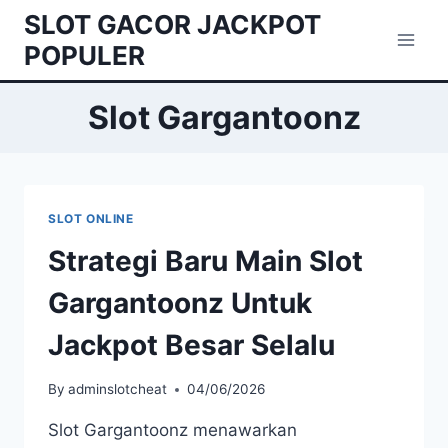
Skip
SLOT GACOR JACKPOT
to
POPULER
content
Slot Gargantoonz
SLOT ONLINE
Strategi Baru Main Slot
Gargantoonz Untuk
Jackpot Besar Selalu
By
adminslotcheat
04/06/2026
Slot Gargantoonz menawarkan