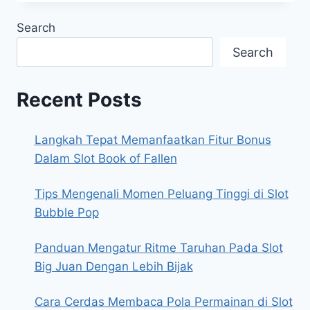
Search
Search
Recent Posts
Langkah Tepat Memanfaatkan Fitur Bonus
Dalam Slot Book of Fallen
Tips Mengenali Momen Peluang Tinggi di Slot
Bubble Pop
Panduan Mengatur Ritme Taruhan Pada Slot
Big Juan Dengan Lebih Bijak
Cara Cerdas Membaca Pola Permainan di Slot