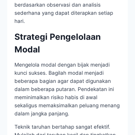
berdasarkan observasi dan analisis
sederhana yang dapat diterapkan setiap
hari.
Strategi Pengelolaan
Modal
Mengelola modal dengan bijak menjadi
kunci sukses. Bagilah modal menjadi
beberapa bagian agar dapat digunakan
dalam beberapa putaran. Pendekatan ini
meminimalkan risiko habis di awal
sekaligus memaksimalkan peluang menang
dalam jangka panjang.
Teknik taruhan bertahap sangat efektif.