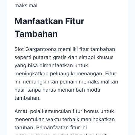
maksimal.
Manfaatkan Fitur
Tambahan
Slot Gargantoonz memiliki fitur tambahan
seperti putaran gratis dan simbol khusus
yang bisa dimanfaatkan untuk
meningkatkan peluang kemenangan. Fitur
ini memungkinkan pemain memaksimalkan
hasil tanpa harus menambah modal
tambahan.
Amati pola kemunculan fitur bonus untuk
menentukan waktu terbaik meningkatkan
taruhan. Pemanfaatan fitur ini