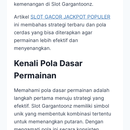
kemenangan di Slot Gargantoonz.
Artikel
SLOT GACOR JACKPOT POPULER
ini membahas strategi terbaru dan pola
cerdas yang bisa diterapkan agar
permainan lebih efektif dan
menyenangkan.
Kenali Pola Dasar
Permainan
Memahami pola dasar permainan adalah
langkah pertama menuju strategi yang
efektif. Slot Gargantoonz memiliki simbol
unik yang membentuk kombinasi tertentu
untuk memenangkan putaran. Dengan
mengamati pola ini secara konsisten,