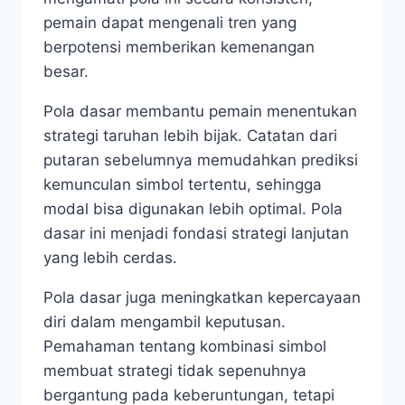
pemain dapat mengenali tren yang
berpotensi memberikan kemenangan
besar.
Pola dasar membantu pemain menentukan
strategi taruhan lebih bijak. Catatan dari
putaran sebelumnya memudahkan prediksi
kemunculan simbol tertentu, sehingga
modal bisa digunakan lebih optimal. Pola
dasar ini menjadi fondasi strategi lanjutan
yang lebih cerdas.
Pola dasar juga meningkatkan kepercayaan
diri dalam mengambil keputusan.
Pemahaman tentang kombinasi simbol
membuat strategi tidak sepenuhnya
bergantung pada keberuntungan, tetapi