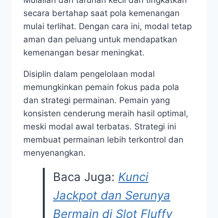
Mulailah dari taruhan kecil dan tingkatkan
secara bertahap saat pola kemenangan
mulai terlihat. Dengan cara ini, modal tetap
aman dan peluang untuk mendapatkan
kemenangan besar meningkat.
Disiplin dalam pengelolaan modal
memungkinkan pemain fokus pada pola
dan strategi permainan. Pemain yang
konsisten cenderung meraih hasil optimal,
meski modal awal terbatas. Strategi ini
membuat permainan lebih terkontrol dan
menyenangkan.
Baca Juga:
Kunci
Jackpot dan Serunya
Bermain di Slot Fluffy