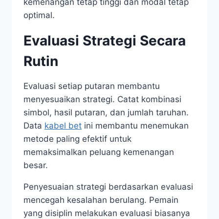
kemenangan tetap tinggi dan modal tetap
optimal.
Evaluasi Strategi Secara
Rutin
Evaluasi setiap putaran membantu
menyesuaikan strategi. Catat kombinasi
simbol, hasil putaran, dan jumlah taruhan.
Data
kabel bet
ini membantu menemukan
metode paling efektif untuk
memaksimalkan peluang kemenangan
besar.
Penyesuaian strategi berdasarkan evaluasi
mencegah kesalahan berulang. Pemain
yang disiplin melakukan evaluasi biasanya