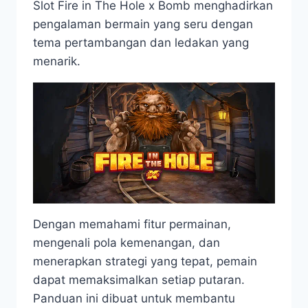
Slot Fire in The Hole x Bomb menghadirkan
pengalaman bermain yang seru dengan
tema pertambangan dan ledakan yang
menarik.
Dengan memahami fitur permainan,
mengenali pola kemenangan, dan
menerapkan strategi yang tepat, pemain
dapat memaksimalkan setiap putaran.
Panduan ini dibuat untuk membantu