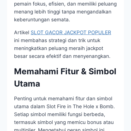
pemain fokus, efisien, dan memiliki peluang
menang lebih tinggi tanpa mengandalkan
keberuntungan semata.
Artikel
SLOT GACOR JACKPOT POPULER
ini membahas strategi dan trik untuk
meningkatkan peluang meraih jackpot
besar secara efektif dan menyenangkan.
Memahami Fitur & Simbol
Utama
Penting untuk memahami fitur dan simbol
utama dalam Slot Fire in The Hole x Bomb.
Setiap simbol memiliki fungsi berbeda,
termasuk simbol yang memicu bonus atau
multiplier. Mengetahui peran simbol ini