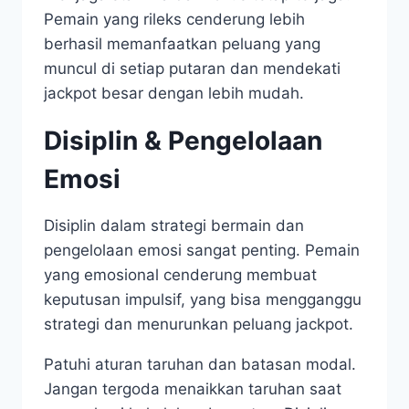
Pemain yang rileks cenderung lebih
berhasil memanfaatkan peluang yang
muncul di setiap putaran dan mendekati
jackpot besar dengan lebih mudah.
Disiplin & Pengelolaan
Emosi
Disiplin dalam strategi bermain dan
pengelolaan emosi sangat penting. Pemain
yang emosional cenderung membuat
keputusan impulsif, yang bisa mengganggu
strategi dan menurunkan peluang jackpot.
Patuhi aturan taruhan dan batasan modal.
Jangan tergoda menaikkan taruhan saat