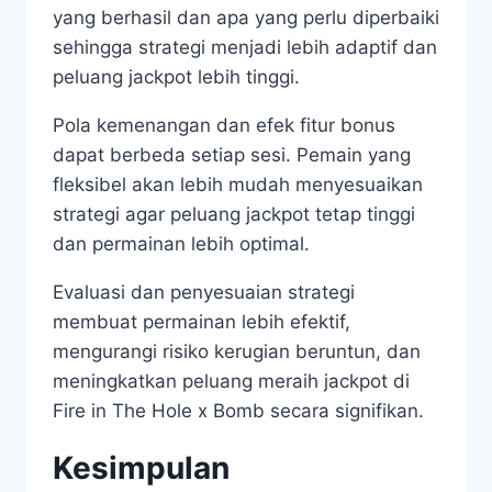
yang berhasil dan apa yang perlu diperbaiki
sehingga strategi menjadi lebih adaptif dan
peluang jackpot lebih tinggi.
Pola kemenangan dan efek fitur bonus
dapat berbeda setiap sesi. Pemain yang
fleksibel akan lebih mudah menyesuaikan
strategi agar peluang jackpot tetap tinggi
dan permainan lebih optimal.
Evaluasi dan penyesuaian strategi
membuat permainan lebih efektif,
mengurangi risiko kerugian beruntun, dan
meningkatkan peluang meraih jackpot di
Fire in The Hole x Bomb secara signifikan.
Kesimpulan