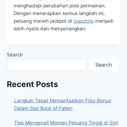
menghadapi perubahan pola permainan.
Dengan menerapkan semua langkah ini,
peluang meraih jackpot di
cuputoto
menjadi
lebih nyata dan menyenangkan.
Search
Search
Recent Posts
Langkah Tepat Memanfaatkan Fitur Bonus
Dalam Slot Book of Fallen
Tips Mengenali Momen Peluang Tinggi di Slot