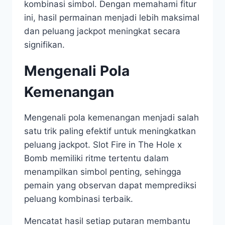
kombinasi simbol. Dengan memahami fitur
ini, hasil permainan menjadi lebih maksimal
dan peluang jackpot meningkat secara
signifikan.
Mengenali Pola
Kemenangan
Mengenali pola kemenangan menjadi salah
satu trik paling efektif untuk meningkatkan
peluang jackpot. Slot Fire in The Hole x
Bomb memiliki ritme tertentu dalam
menampilkan simbol penting, sehingga
pemain yang observan dapat memprediksi
peluang kombinasi terbaik.
Mencatat hasil setiap putaran membantu