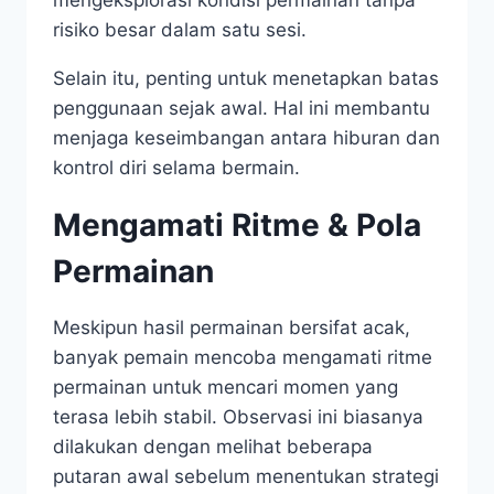
mengeksplorasi kondisi permainan tanpa
risiko besar dalam satu sesi.
Selain itu, penting untuk menetapkan batas
penggunaan sejak awal. Hal ini membantu
menjaga keseimbangan antara hiburan dan
kontrol diri selama bermain.
Mengamati Ritme & Pola
Permainan
Meskipun hasil permainan bersifat acak,
banyak pemain mencoba mengamati ritme
permainan untuk mencari momen yang
terasa lebih stabil. Observasi ini biasanya
dilakukan dengan melihat beberapa
putaran awal sebelum menentukan strategi