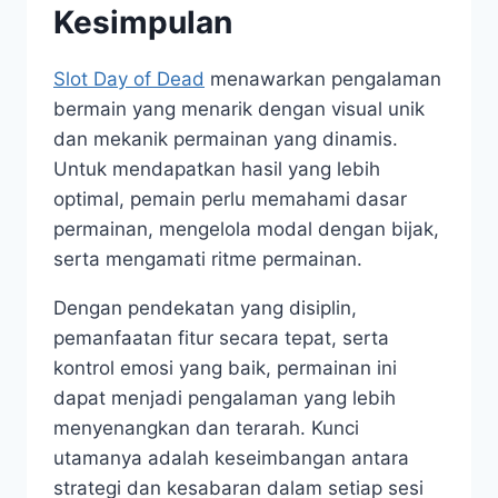
Kesimpulan
Slot Day of Dead
menawarkan pengalaman
bermain yang menarik dengan visual unik
dan mekanik permainan yang dinamis.
Untuk mendapatkan hasil yang lebih
optimal, pemain perlu memahami dasar
permainan, mengelola modal dengan bijak,
serta mengamati ritme permainan.
Dengan pendekatan yang disiplin,
pemanfaatan fitur secara tepat, serta
kontrol emosi yang baik, permainan ini
dapat menjadi pengalaman yang lebih
menyenangkan dan terarah. Kunci
utamanya adalah keseimbangan antara
strategi dan kesabaran dalam setiap sesi