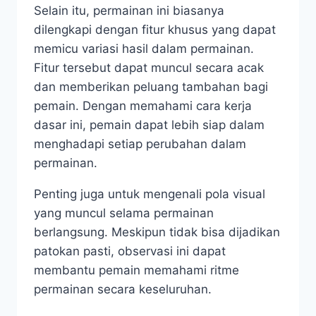
Selain itu, permainan ini biasanya
dilengkapi dengan fitur khusus yang dapat
memicu variasi hasil dalam permainan.
Fitur tersebut dapat muncul secara acak
dan memberikan peluang tambahan bagi
pemain. Dengan memahami cara kerja
dasar ini, pemain dapat lebih siap dalam
menghadapi setiap perubahan dalam
permainan.
Penting juga untuk mengenali pola visual
yang muncul selama permainan
berlangsung. Meskipun tidak bisa dijadikan
patokan pasti, observasi ini dapat
membantu pemain memahami ritme
permainan secara keseluruhan.