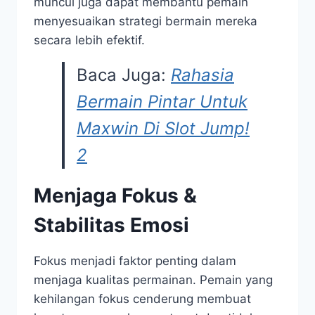
muncul juga dapat membantu pemain
menyesuaikan strategi bermain mereka
secara lebih efektif.
Baca Juga:
Rahasia
Bermain Pintar Untuk
Maxwin Di Slot Jump!
2
Menjaga Fokus &
Stabilitas Emosi
Fokus menjadi faktor penting dalam
menjaga kualitas permainan. Pemain yang
kehilangan fokus cenderung membuat