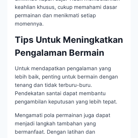
keahlian khusus, cukup memahami dasar
permainan dan menikmati setiap
momennya.
Tips Untuk Meningkatkan
Pengalaman Bermain
Untuk mendapatkan pengalaman yang
lebih baik, penting untuk bermain dengan
tenang dan tidak terburu-buru.
Pendekatan santai dapat membantu
pengambilan keputusan yang lebih tepat.
Mengamati pola permainan juga dapat
menjadi langkah tambahan yang
bermanfaat. Dengan latihan dan