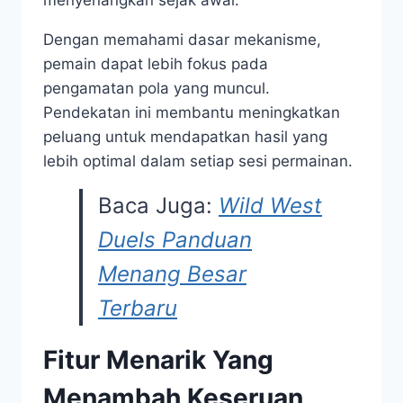
menyenangkan sejak awal.
Dengan memahami dasar mekanisme,
pemain dapat lebih fokus pada
pengamatan pola yang muncul.
Pendekatan ini membantu meningkatkan
peluang untuk mendapatkan hasil yang
lebih optimal dalam setiap sesi permainan.
Baca Juga:
Wild West
Duels Panduan
Menang Besar
Terbaru
Fitur Menarik Yang
Menambah Keseruan