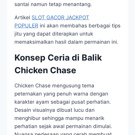
santai namun tetap menantang.
Artikel
SLOT GACOR JACKPOT
POPULER
ini akan membahas berbagai tips
jitu yang dapat diterapkan untuk
memaksimalkan hasil dalam permainan ini.
Konsep Ceria di Balik
Chicken Chase
Chicken Chase mengusung tema
peternakan yang penuh warna dengan
karakter ayam sebagai pusat perhatian.
Desain visualnya dibuat lucu dan
menghibur sehingga mampu menarik
perhatian sejak awal permainan dimulai.
Nuansa pedesaan yang cerah membuat