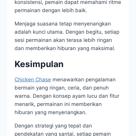
konsistensi, pemain dapat memahami ritme
permainan dengan lebih baik.
Menjaga suasana tetap menyenangkan
adalah kunci utama. Dengan begitu, setiap
sesi permainan akan terasa lebih ringan
dan memberikan hiburan yang maksimal.
Kesimpulan
Chicken Chase
menawarkan pengalaman
bermain yang ringan, ceria, dan penuh
warna. Dengan konsep ayam lucu dan fitur
menarik, permainan ini memberikan
hiburan yang menyenangkan.
Dengan strategi yang tepat dan
pendekatan yang santai, setiap pemain