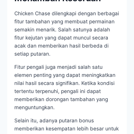
Chicken Chase dilengkapi dengan berbagai
fitur tambahan yang membuat permainan
semakin menarik. Salah satunya adalah
fitur kejutan yang dapat muncul secara
acak dan memberikan hasil berbeda di
setiap putaran.
Fitur pengali juga menjadi salah satu
elemen penting yang dapat meningkatkan
nilai hasil secara signifikan. Ketika kondisi
tertentu terpenuhi, pengali ini dapat
memberikan dorongan tambahan yang
menguntungkan.
Selain itu, adanya putaran bonus
memberikan kesempatan lebih besar untuk