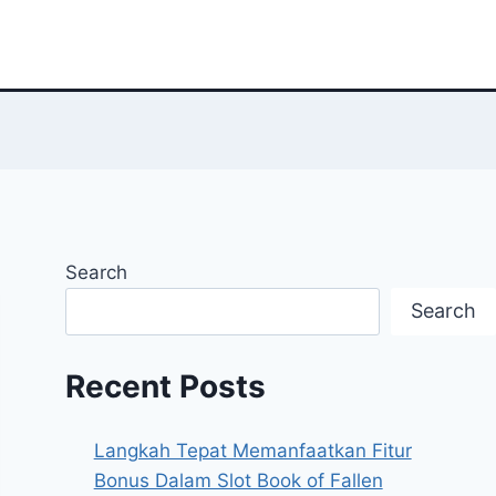
Search
Search
Recent Posts
Langkah Tepat Memanfaatkan Fitur
Bonus Dalam Slot Book of Fallen