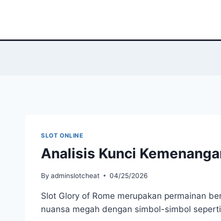
Skip
to
content
SLOT ONLINE
Analisis Kunci Kemenangan
By
adminslotcheat
04/25/2026
Slot Glory of Rome merupakan permainan b
nuansa megah dengan simbol-simbol seperti g