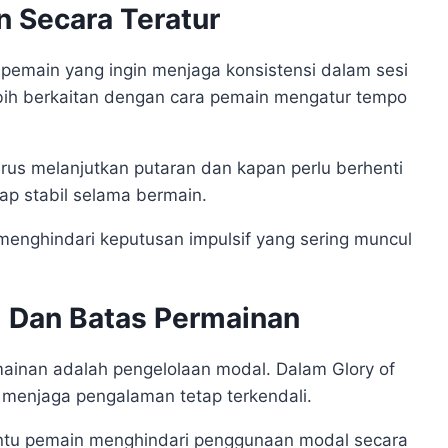
n Secara Teratur
i pemain yang ingin menjaga konsistensi dalam sesi
ebih berkaitan dengan cara pemain mengatur tempo
rus melanjutkan putaran dan kapan perlu berhenti
ap stabil selama bermain.
menghindari keputusan impulsif yang sering muncul
l Dan Batas Permainan
mainan adalah pengelolaan modal. Dalam Glory of
menjaga pengalaman tetap terkendali.
tu pemain menghindari penggunaan modal secara