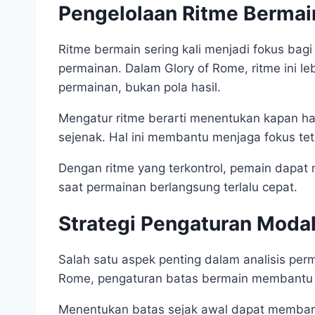
Pengelolaan Ritme Bermai
Ritme bermain sering kali menjadi fokus bag
permainan. Dalam Glory of Rome, ritme ini l
permainan, bukan pola hasil.
Mengatur ritme berarti menentukan kapan ha
sejenak. Hal ini membantu menjaga fokus tet
Dengan ritme yang terkontrol, pemain dapat 
saat permainan berlangsung terlalu cepat.
Strategi Pengaturan Moda
Salah satu aspek penting dalam analisis per
Rome, pengaturan batas bermain membantu 
Menentukan batas sejak awal dapat memban