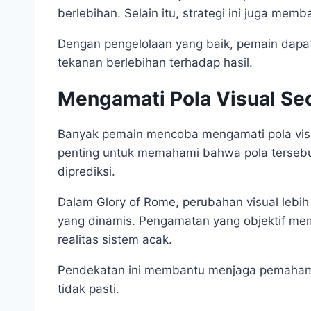
berlebihan. Selain itu, strategi ini juga me
Dengan pengelolaan yang baik, pemain dapa
tekanan berlebihan terhadap hasil.
Mengamati Pola Visual Sec
Banyak pemain mencoba mengamati pola vis
penting untuk memahami bahwa pola tersebut
diprediksi.
Dalam Glory of Rome, perubahan visual lebih
yang dinamis. Pengamatan yang objektif me
realitas sistem acak.
Pendekatan ini membantu menjaga pemahaman
tidak pasti.