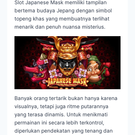
Slot Japanese Mask memiliki tampilan
bertema budaya Jepang dengan simbol
topeng khas yang membuatnya terlihat
menarik dan penuh nuansa misterius.
Banyak orang tertarik bukan hanya karena
visualnya, tetapi juga ritme putarannya
yang terasa dinamis. Untuk menikmati
permainan ini secara lebih terkontrol,
diperlukan pendekatan yang tenang dan