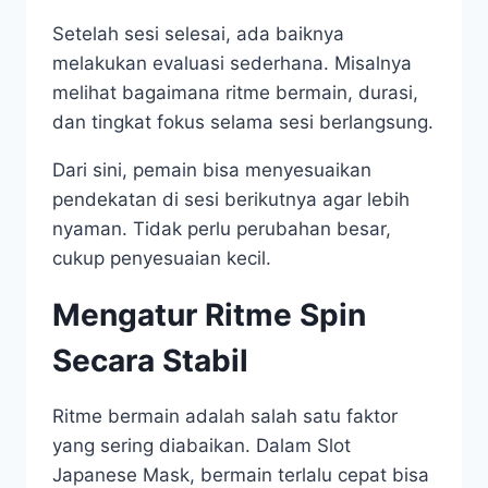
Setelah sesi selesai, ada baiknya
melakukan evaluasi sederhana. Misalnya
melihat bagaimana ritme bermain, durasi,
dan tingkat fokus selama sesi berlangsung.
Dari sini, pemain bisa menyesuaikan
pendekatan di sesi berikutnya agar lebih
nyaman. Tidak perlu perubahan besar,
cukup penyesuaian kecil.
Mengatur Ritme Spin
Secara Stabil
Ritme bermain adalah salah satu faktor
yang sering diabaikan. Dalam Slot
Japanese Mask, bermain terlalu cepat bisa