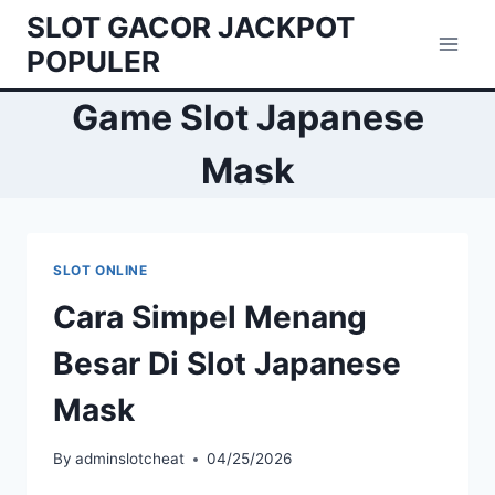
Skip
SLOT GACOR JACKPOT
to
POPULER
content
Game Slot Japanese
Mask
SLOT ONLINE
Cara Simpel Menang
Besar Di Slot Japanese
Mask
By
adminslotcheat
04/25/2026