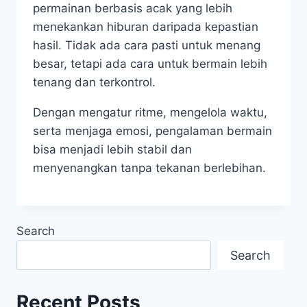
permainan berbasis acak yang lebih
menekankan hiburan daripada kepastian
hasil. Tidak ada cara pasti untuk menang
besar, tetapi ada cara untuk bermain lebih
tenang dan terkontrol.
Dengan mengatur ritme, mengelola waktu,
serta menjaga emosi, pengalaman bermain
bisa menjadi lebih stabil dan
menyenangkan tanpa tekanan berlebihan.
Search
Search
Recent Posts