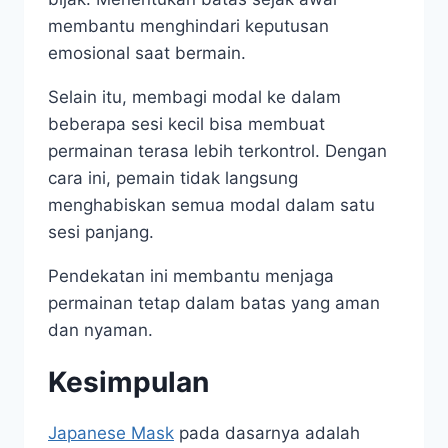
membantu menghindari keputusan
emosional saat bermain.
Selain itu, membagi modal ke dalam
beberapa sesi kecil bisa membuat
permainan terasa lebih terkontrol. Dengan
cara ini, pemain tidak langsung
menghabiskan semua modal dalam satu
sesi panjang.
Pendekatan ini membantu menjaga
permainan tetap dalam batas yang aman
dan nyaman.
Kesimpulan
Japanese Mask
pada dasarnya adalah