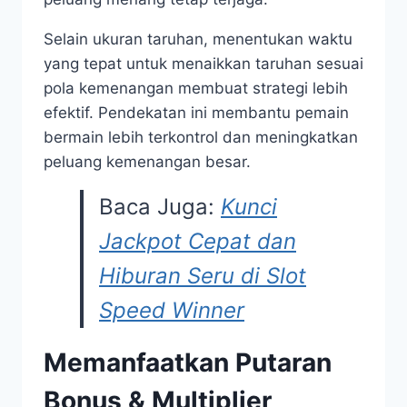
Selain ukuran taruhan, menentukan waktu
yang tepat untuk menaikkan taruhan sesuai
pola kemenangan membuat strategi lebih
efektif. Pendekatan ini membantu pemain
bermain lebih terkontrol dan meningkatkan
peluang kemenangan besar.
Baca Juga:
Kunci
Jackpot Cepat dan
Hiburan Seru di Slot
Speed Winner
Memanfaatkan Putaran
Bonus & Multiplier