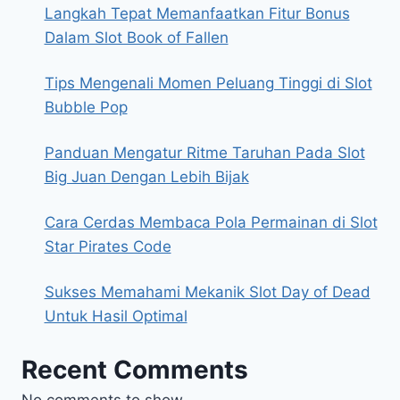
Langkah Tepat Memanfaatkan Fitur Bonus
Dalam Slot Book of Fallen
Tips Mengenali Momen Peluang Tinggi di Slot
Bubble Pop
Panduan Mengatur Ritme Taruhan Pada Slot
Big Juan Dengan Lebih Bijak
Cara Cerdas Membaca Pola Permainan di Slot
Star Pirates Code
Sukses Memahami Mekanik Slot Day of Dead
Untuk Hasil Optimal
Recent Comments