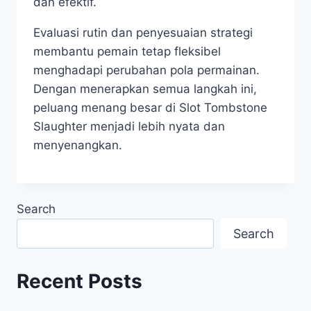
dan efektif.
Evaluasi rutin dan penyesuaian strategi
membantu pemain tetap fleksibel
menghadapi perubahan pola permainan.
Dengan menerapkan semua langkah ini,
peluang menang besar di Slot Tombstone
Slaughter menjadi lebih nyata dan
menyenangkan.
Search
Search
Recent Posts