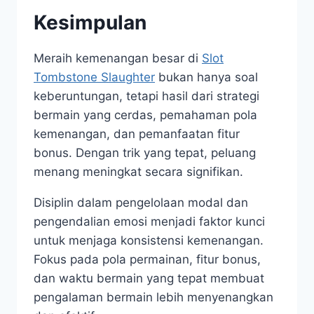
Kesimpulan
Meraih kemenangan besar di
Slot
Tombstone Slaughter
bukan hanya soal
keberuntungan, tetapi hasil dari strategi
bermain yang cerdas, pemahaman pola
kemenangan, dan pemanfaatan fitur
bonus. Dengan trik yang tepat, peluang
menang meningkat secara signifikan.
Disiplin dalam pengelolaan modal dan
pengendalian emosi menjadi faktor kunci
untuk menjaga konsistensi kemenangan.
Fokus pada pola permainan, fitur bonus,
dan waktu bermain yang tepat membuat
pengalaman bermain lebih menyenangkan