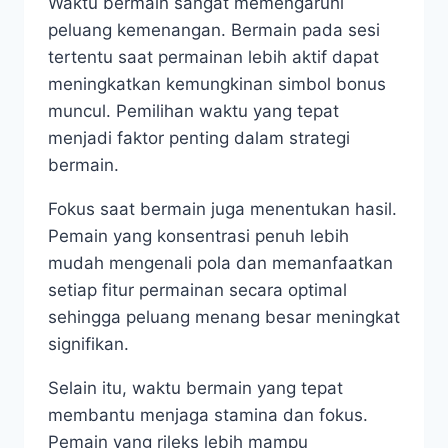
Waktu bermain sangat memengaruhi
peluang kemenangan. Bermain pada sesi
tertentu saat permainan lebih aktif dapat
meningkatkan kemungkinan simbol bonus
muncul. Pemilihan waktu yang tepat
menjadi faktor penting dalam strategi
bermain.
Fokus saat bermain juga menentukan hasil.
Pemain yang konsentrasi penuh lebih
mudah mengenali pola dan memanfaatkan
setiap fitur permainan secara optimal
sehingga peluang menang besar meningkat
signifikan.
Selain itu, waktu bermain yang tepat
membantu menjaga stamina dan fokus.
Pemain yang rileks lebih mampu