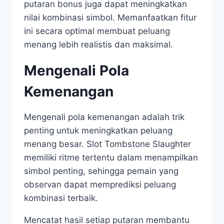
putaran bonus juga dapat meningkatkan
nilai kombinasi simbol. Memanfaatkan fitur
ini secara optimal membuat peluang
menang lebih realistis dan maksimal.
Mengenali Pola
Kemenangan
Mengenali pola kemenangan adalah trik
penting untuk meningkatkan peluang
menang besar. Slot Tombstone Slaughter
memiliki ritme tertentu dalam menampilkan
simbol penting, sehingga pemain yang
observan dapat memprediksi peluang
kombinasi terbaik.
Mencatat hasil setiap putaran membantu