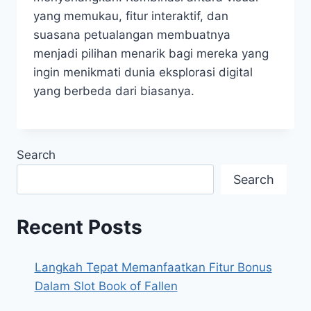
yang memukau, fitur interaktif, dan
suasana petualangan membuatnya
menjadi pilihan menarik bagi mereka yang
ingin menikmati dunia eksplorasi digital
yang berbeda dari biasanya.
Search
Search
Recent Posts
Langkah Tepat Memanfaatkan Fitur Bonus
Dalam Slot Book of Fallen