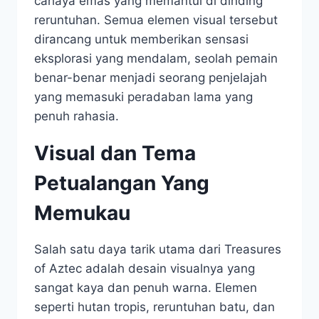
cahaya emas yang memantul di dinding
reruntuhan. Semua elemen visual tersebut
dirancang untuk memberikan sensasi
eksplorasi yang mendalam, seolah pemain
benar-benar menjadi seorang penjelajah
yang memasuki peradaban lama yang
penuh rahasia.
Visual dan Tema
Petualangan Yang
Memukau
Salah satu daya tarik utama dari Treasures
of Aztec adalah desain visualnya yang
sangat kaya dan penuh warna. Elemen
seperti hutan tropis, reruntuhan batu, dan