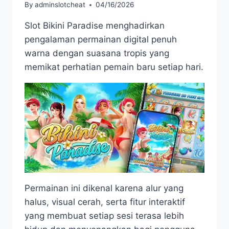
By
adminslotcheat
04/16/2026
Slot Bikini Paradise menghadirkan
pengalaman permainan digital penuh
warna dengan suasana tropis yang
memikat perhatian pemain baru setiap hari.
Permainan ini dikenal karena alur yang
halus, visual cerah, serta fitur interaktif
yang membuat setiap sesi terasa lebih