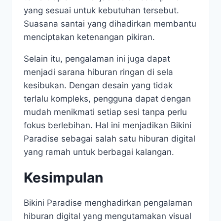
yang sesuai untuk kebutuhan tersebut.
Suasana santai yang dihadirkan membantu
menciptakan ketenangan pikiran.
Selain itu, pengalaman ini juga dapat
menjadi sarana hiburan ringan di sela
kesibukan. Dengan desain yang tidak
terlalu kompleks, pengguna dapat dengan
mudah menikmati setiap sesi tanpa perlu
fokus berlebihan. Hal ini menjadikan Bikini
Paradise sebagai salah satu hiburan digital
yang ramah untuk berbagai kalangan.
Kesimpulan
Bikini Paradise menghadirkan pengalaman
hiburan digital yang mengutamakan visual