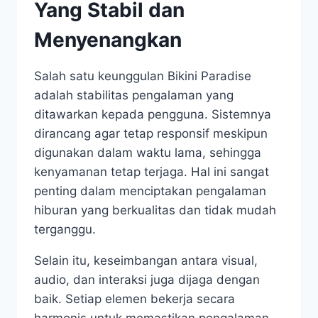
Yang Stabil dan
Menyenangkan
Salah satu keunggulan Bikini Paradise
adalah stabilitas pengalaman yang
ditawarkan kepada pengguna. Sistemnya
dirancang agar tetap responsif meskipun
digunakan dalam waktu lama, sehingga
kenyamanan tetap terjaga. Hal ini sangat
penting dalam menciptakan pengalaman
hiburan yang berkualitas dan tidak mudah
terganggu.
Selain itu, keseimbangan antara visual,
audio, dan interaksi juga dijaga dengan
baik. Setiap elemen bekerja secara