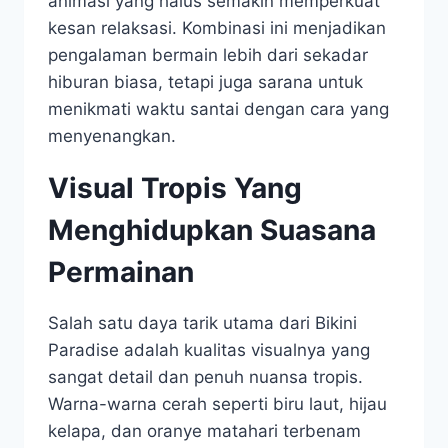
animasi yang halus semakin memperkuat
kesan relaksasi. Kombinasi ini menjadikan
pengalaman bermain lebih dari sekadar
hiburan biasa, tetapi juga sarana untuk
menikmati waktu santai dengan cara yang
menyenangkan.
Visual Tropis Yang
Menghidupkan Suasana
Permainan
Salah satu daya tarik utama dari Bikini
Paradise adalah kualitas visualnya yang
sangat detail dan penuh nuansa tropis.
Warna-warna cerah seperti biru laut, hijau
kelapa, dan oranye matahari terbenam