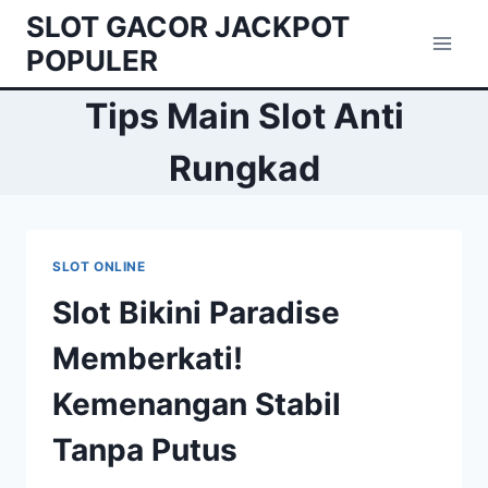
Skip
SLOT GACOR JACKPOT
to
POPULER
content
Tips Main Slot Anti
Rungkad
SLOT ONLINE
Slot Bikini Paradise
Memberkati!
Kemenangan Stabil
Tanpa Putus