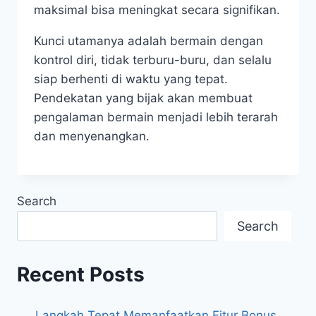
maksimal bisa meningkat secara signifikan.
Kunci utamanya adalah bermain dengan
kontrol diri, tidak terburu-buru, dan selalu
siap berhenti di waktu yang tepat.
Pendekatan yang bijak akan membuat
pengalaman bermain menjadi lebih terarah
dan menyenangkan.
Search
Search
Recent Posts
Langkah Tepat Memanfaatkan Fitur Bonus