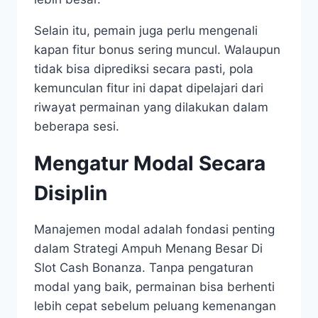
Selain itu, pemain juga perlu mengenali
kapan fitur bonus sering muncul. Walaupun
tidak bisa diprediksi secara pasti, pola
kemunculan fitur ini dapat dipelajari dari
riwayat permainan yang dilakukan dalam
beberapa sesi.
Mengatur Modal Secara
Disiplin
Manajemen modal adalah fondasi penting
dalam Strategi Ampuh Menang Besar Di
Slot Cash Bonanza. Tanpa pengaturan
modal yang baik, permainan bisa berhenti
lebih cepat sebelum peluang kemenangan