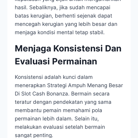
hasil. Sebaliknya, jika sudah mencapai
batas kerugian, berhenti sejenak dapat
mencegah kerugian yang lebih besar dan
menjaga kondisi mental tetap stabil.
Menjaga Konsistensi Dan
Evaluasi Permainan
Konsistensi adalah kunci dalam
menerapkan Strategi Ampuh Menang Besar
Di Slot Cash Bonanza. Bermain secara
teratur dengan pendekatan yang sama
membantu pemain memahami pola
permainan lebih dalam. Selain itu,
melakukan evaluasi setelah bermain
sangat penting.