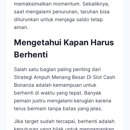
memaksimalkan momentum. Sebaliknya,
saat mengalami penurunan, taruhan bisa
diturunkan untuk menjaga saldo tetap
aman.
Mengetahui Kapan Harus
Berhenti
Salah satu bagian paling penting dari
Strategi Ampuh Menang Besar Di Slot Cash
Bonanza adalah kemampuan untuk
berhenti di waktu yang tepat. Banyak
pemain justru mengalami kerugian karena
terus bermain tanpa batas yang jelas.
Jika target sudah tercapai, berhenti adalah
keputusan yang bijak untuk mengamankan