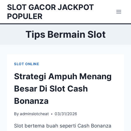
Skip
SLOT GACOR JACKPOT
to
POPULER
content
Tips Bermain Slot
SLOT ONLINE
Strategi Ampuh Menang
Besar Di Slot Cash
Bonanza
By
adminslotcheat
03/31/2026
Slot bertema buah seperti Cash Bonanza