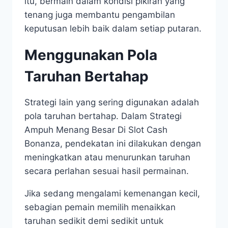
itu, bermain dalam kondisi pikiran yang
tenang juga membantu pengambilan
keputusan lebih baik dalam setiap putaran.
Menggunakan Pola
Taruhan Bertahap
Strategi lain yang sering digunakan adalah
pola taruhan bertahap. Dalam Strategi
Ampuh Menang Besar Di Slot Cash
Bonanza, pendekatan ini dilakukan dengan
meningkatkan atau menurunkan taruhan
secara perlahan sesuai hasil permainan.
Jika sedang mengalami kemenangan kecil,
sebagian pemain memilih menaikkan
taruhan sedikit demi sedikit untuk