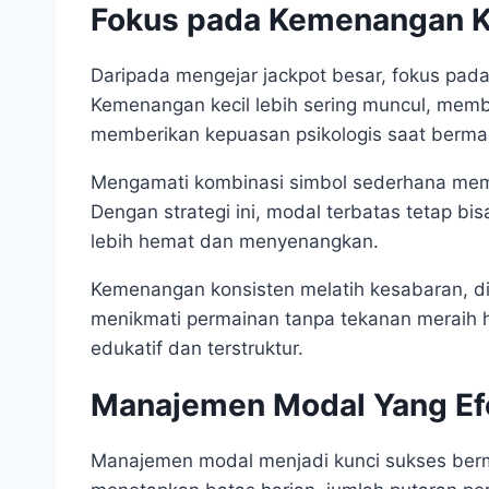
Fokus pada Kemenangan K
Daripada mengejar jackpot besar, fokus pada 
Kemenangan kecil lebih sering muncul, me
memberikan kepuasan psikologis saat berma
Mengamati kombinasi simbol sederhana mem
Dengan strategi ini, modal terbatas tetap 
lebih hemat dan menyenangkan.
Kemenangan konsisten melatih kesabaran, dis
menikmati permainan tanpa tekanan meraih has
edukatif dan terstruktur.
Manajemen Modal Yang Efe
Manajemen modal menjadi kunci sukses ber