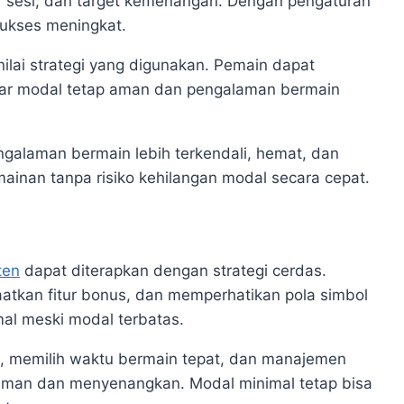
r sesi, dan target kemenangan. Dengan pengaturan
sukses meningkat.
ilai strategi yang digunakan. Pemain dapat
gar modal tetap aman dan pengalaman bermain
alaman bermain lebih terkendali, hemat, dan
mainan tanpa risiko kehilangan modal secara cepat.
ten
dapat diterapkan dengan strategi cerdas.
tkan fitur bonus, dan memperhatikan pola simbol
l meski modal terbatas.
n, memilih waktu bermain tepat, dan manajemen
man dan menyenangkan. Modal minimal tetap bisa