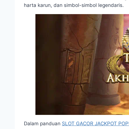
harta karun, dan simbol-simbol legendaris.
Dalam panduan
SLOT GACOR JACKPOT POP