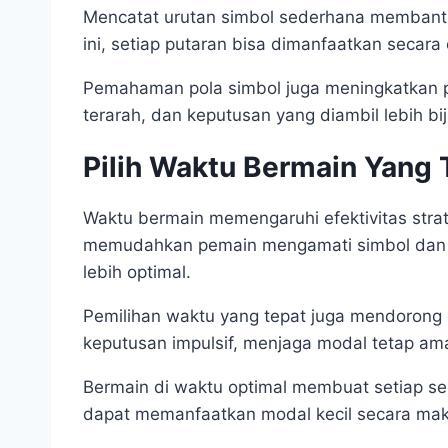
Mencatat urutan simbol sederhana membantu
ini, setiap putaran bisa dimanfaatkan seca
Pemahaman pola simbol juga meningkatkan p
terarah, dan keputusan yang diambil lebih b
Pilih Waktu Bermain Yang 
Waktu bermain memengaruhi efektivitas strat
memudahkan pemain mengamati simbol dan fit
lebih optimal.
Pemilihan waktu yang tepat juga mendorong d
keputusan impulsif, menjaga modal tetap ama
Bermain di waktu optimal membuat setiap se
dapat memanfaatkan modal kecil secara maks