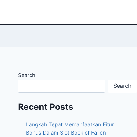
Search
Search
Recent Posts
Langkah Tepat Memanfaatkan Fitur
Bonus Dalam Slot Book of Fallen