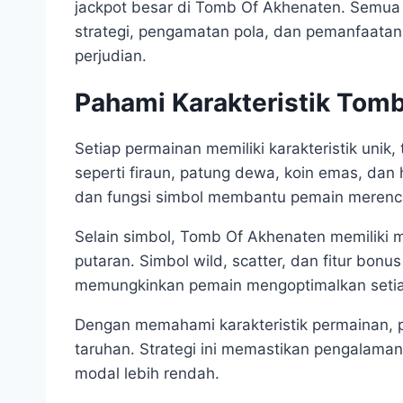
jackpot besar di Tomb Of Akhenaten. Semua t
strategi, pengamatan pola, dan pemanfaatan
perjudian.
Pahami Karakteristik Tom
Setiap permainan memiliki karakteristik uni
seperti firaun, patung dewa, koin emas, dan h
dan fungsi simbol membantu pemain merenca
Selain simbol, Tomb Of Akhenaten memiliki
putaran. Simbol wild, scatter, dan fitur bo
memungkinkan pemain mengoptimalkan setia
Dengan memahami karakteristik permainan, 
taruhan. Strategi ini memastikan pengalaman
modal lebih rendah.