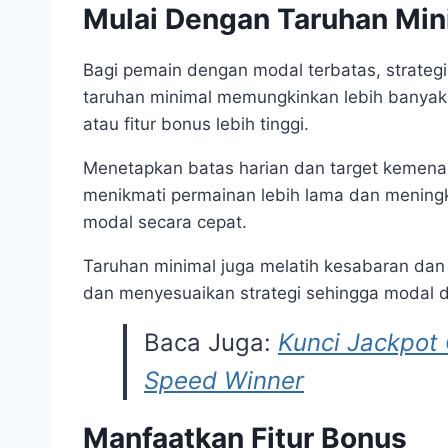
Mulai Dengan Taruhan Min
Bagi pemain dengan modal terbatas, strategi
taruhan minimal memungkinkan lebih banyak
atau fitur bonus lebih tinggi.
Menetapkan batas harian dan target kemen
menikmati permainan lebih lama dan meningk
modal secara cepat.
Taruhan minimal juga melatih kesabaran dan
dan menyesuaikan strategi sehingga modal d
Baca Juga:
Kunci Jackpot 
Speed Winner
Manfaatkan Fitur Bonus