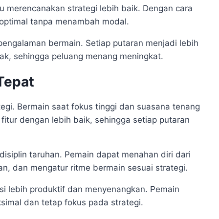
 merencanakan strategi lebih baik. Dengan cara
ra optimal tanpa menambah modal.
engalaman bermain. Setiap putaran menjadi lebih
ijak, sehingga peluang menang meningkat.
Tepat
egi. Bermain saat fokus tinggi dan suasana tenang
ur dengan lebih baik, sehingga setiap putaran
isiplin taruhan. Pemain dapat menahan diri dari
n, dan mengatur ritme bermain sesuai strategi.
si lebih produktif dan menyenangkan. Pemain
imal dan tetap fokus pada strategi.