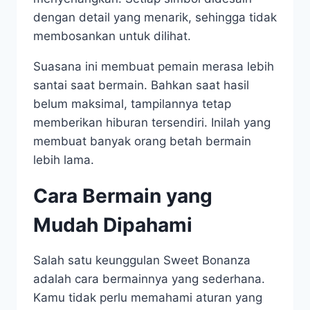
dengan detail yang menarik, sehingga tidak
membosankan untuk dilihat.
Suasana ini membuat pemain merasa lebih
santai saat bermain. Bahkan saat hasil
belum maksimal, tampilannya tetap
memberikan hiburan tersendiri. Inilah yang
membuat banyak orang betah bermain
lebih lama.
Cara Bermain yang
Mudah Dipahami
Salah satu keunggulan Sweet Bonanza
adalah cara bermainnya yang sederhana.
Kamu tidak perlu memahami aturan yang