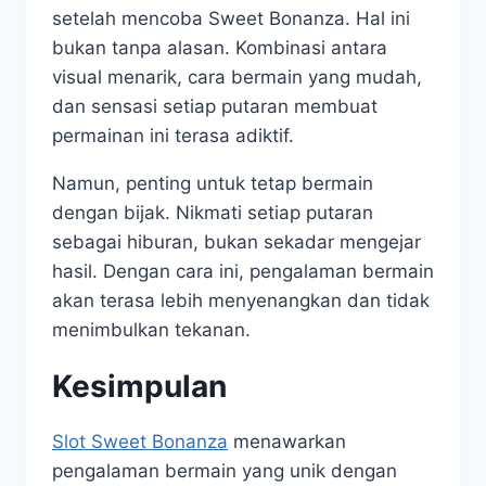
setelah mencoba Sweet Bonanza. Hal ini
bukan tanpa alasan. Kombinasi antara
visual menarik, cara bermain yang mudah,
dan sensasi setiap putaran membuat
permainan ini terasa adiktif.
Namun, penting untuk tetap bermain
dengan bijak. Nikmati setiap putaran
sebagai hiburan, bukan sekadar mengejar
hasil. Dengan cara ini, pengalaman bermain
akan terasa lebih menyenangkan dan tidak
menimbulkan tekanan.
Kesimpulan
Slot Sweet Bonanza
menawarkan
pengalaman bermain yang unik dengan