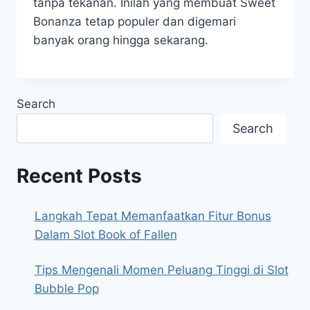
tanpa tekanan. Inilah yang membuat Sweet
Bonanza tetap populer dan digemari
banyak orang hingga sekarang.
Search
Search
Recent Posts
Langkah Tepat Memanfaatkan Fitur Bonus
Dalam Slot Book of Fallen
Tips Mengenali Momen Peluang Tinggi di Slot
Bubble Pop