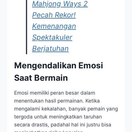
Mahjong Ways 2
Pecah Rekor!
Kemenangan
Spektakuler
Berjatuhan
Mengendalikan Emosi
Saat Bermain
Emosi memiliki peran besar dalam
menentukan hasil permainan. Ketika
mengalami kekalahan, banyak pemain yang
tergoda untuk meningkatkan taruhan
secara drastis, padahal hal ini justru bisa