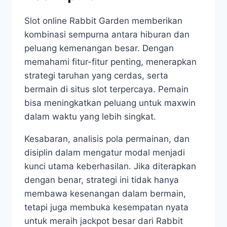
Slot online Rabbit Garden memberikan
kombinasi sempurna antara hiburan dan
peluang kemenangan besar. Dengan
memahami fitur-fitur penting, menerapkan
strategi taruhan yang cerdas, serta
bermain di situs slot terpercaya. Pemain
bisa meningkatkan peluang untuk maxwin
dalam waktu yang lebih singkat.
Kesabaran, analisis pola permainan, dan
disiplin dalam mengatur modal menjadi
kunci utama keberhasilan. Jika diterapkan
dengan benar, strategi ini tidak hanya
membawa kesenangan dalam bermain,
tetapi juga membuka kesempatan nyata
untuk meraih jackpot besar dari Rabbit