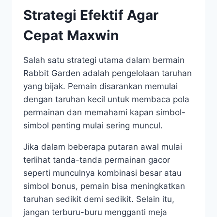
Strategi Efektif Agar
Cepat Maxwin
Salah satu strategi utama dalam bermain
Rabbit Garden adalah pengelolaan taruhan
yang bijak. Pemain disarankan memulai
dengan taruhan kecil untuk membaca pola
permainan dan memahami kapan simbol-
simbol penting mulai sering muncul.
Jika dalam beberapa putaran awal mulai
terlihat tanda-tanda permainan gacor
seperti munculnya kombinasi besar atau
simbol bonus, pemain bisa meningkatkan
taruhan sedikit demi sedikit. Selain itu,
jangan terburu-buru mengganti meja