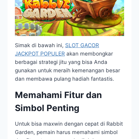
Simak di bawah ini,
SLOT GACOR
JACKPOT POPULER
akan membongkar
berbagai strategi jitu yang bisa Anda
gunakan untuk meraih kemenangan besar
dan membawa pulang hadiah fantastis.
Memahami Fitur dan
Simbol Penting
Untuk bisa maxwin dengan cepat di Rabbit
Garden, pemain harus memahami simbol