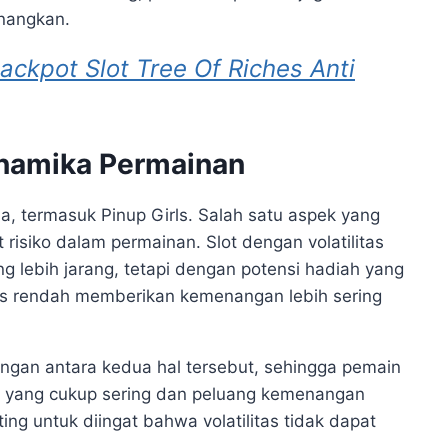
nangkan.
ackpot Slot Tree Of Riches Anti
inamika Permainan
da, termasuk Pinup Girls. Salah satu aspek yang
at risiko dalam permainan. Slot dengan volatilitas
 lebih jarang, tetapi dengan potensi hadiah yang
litas rendah memberikan kemenangan lebih sering
angan antara kedua hal tersebut, sehingga pemain
 yang cukup sering dan peluang kemenangan
ng untuk diingat bahwa volatilitas tidak dapat