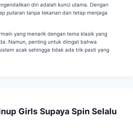
endalikan diri adalah kunci utama. Dengan
iap putaran tanpa tekanan dan tetap menjaga
ain yang menarik dengan tema klasik yang
da. Namun, penting untuk diingat bahwa
stem acak sehingga tidak ada trik pasti yang
inup Girls Supaya Spin Selalu