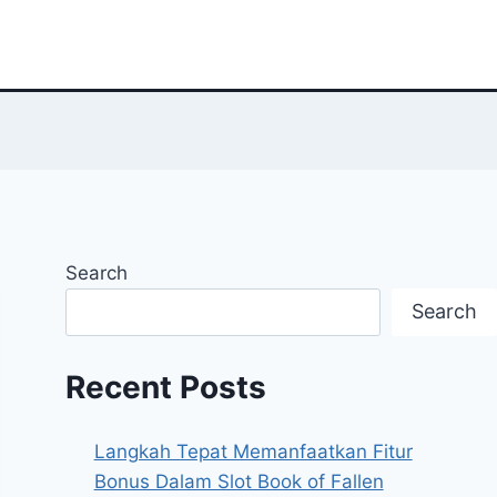
Search
Search
Recent Posts
Langkah Tepat Memanfaatkan Fitur
Bonus Dalam Slot Book of Fallen