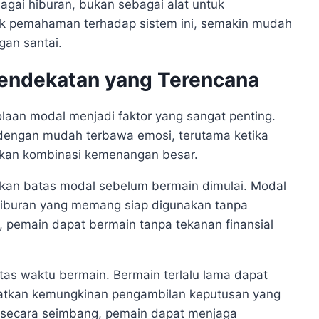
agai hiburan, bukan sebagai alat untuk
ik pemahaman terhadap sistem ini, semakin mudah
gan santai.
endekatan yang Terencana
olaan modal menjadi faktor yang sangat penting.
 dengan mudah terbawa emosi, terutama ketika
kan kombinasi kemenangan besar.
pkan batas modal sebelum bermain dimulai. Modal
hiburan yang memang siap digunakan tanpa
, pemain dapat bermain tanpa tekanan finansial
atas waktu bermain. Bermain terlalu lama dapat
atkan kemungkinan pengambilan keputusan yang
 secara seimbang, pemain dapat menjaga