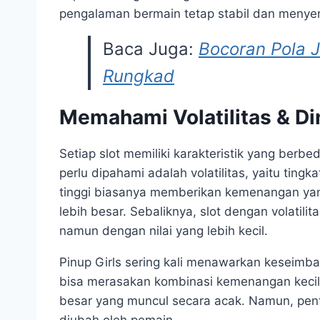
pengalaman bermain tetap stabil dan menye
Baca Juga:
Bocoran Pola J
Rungkad
Memahami Volatilitas & D
Setiap slot memiliki karakteristik yang berbe
perlu dipahami adalah volatilitas, yaitu tingk
tinggi biasanya memberikan kemenangan yang
lebih besar. Sebaliknya, slot dengan volati
namun dengan nilai yang lebih kecil.
Pinup Girls sering kali menawarkan keseimb
bisa merasakan kombinasi kemenangan kecil
besar yang muncul secara acak. Namun, penti
diubah oleh pemain.