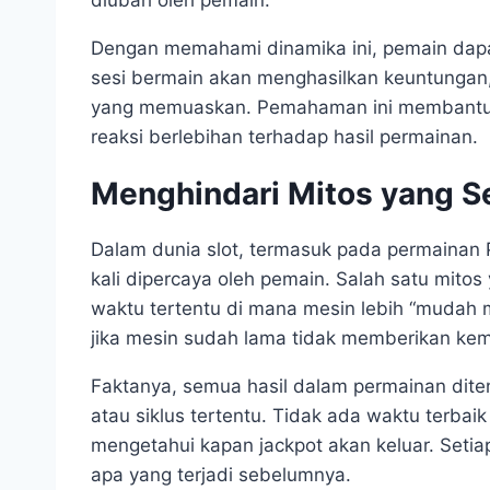
Dengan memahami dinamika ini, pemain dapa
sesi bermain akan menghasilkan keuntungan,
yang memuaskan. Pemahaman ini membantu m
reaksi berlebihan terhadap hasil permainan.
Menghindari Mitos yang S
Dalam dunia slot, termasuk pada permainan P
kali dipercaya oleh pemain. Salah satu mit
waktu tertentu di mana mesin lebih “mudah
jika mesin sudah lama tidak memberikan ke
Faktanya, semua hasil dalam permainan diten
atau siklus tertentu. Tidak ada waktu terbai
mengetahui kapan jackpot akan keluar. Setia
apa yang terjadi sebelumnya.