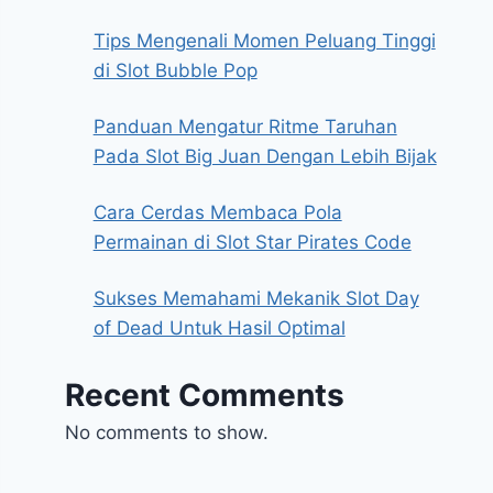
Tips Mengenali Momen Peluang Tinggi
di Slot Bubble Pop
Panduan Mengatur Ritme Taruhan
Pada Slot Big Juan Dengan Lebih Bijak
Cara Cerdas Membaca Pola
Permainan di Slot Star Pirates Code
Sukses Memahami Mekanik Slot Day
of Dead Untuk Hasil Optimal
Recent Comments
No comments to show.