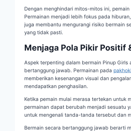
Dengan menghindari mitos-mitos ini, pemain
Permainan menjadi lebih fokus pada hiburan, 
juga membantu mengurangi risiko bermain s
yang tidak pasti.
Menjaga Pola Pikir Positi
Aspek terpenting dalam bermain Pinup Girls 
bertanggung jawab. Permainan pada
pakhoki
memberikan kesenangan visual dan pengalama
mendapatkan penghasilan.
Ketika pemain mulai merasa tertekan untuk
permainan dapat berubah menjadi sesuatu ya
untuk mengenali tanda-tanda tersebut dan m
Bermain secara bertanggung jawab berarti me