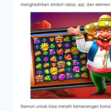
menghadirkan simbol cabai, api, dan elemen
Namun untuk bisa meraih kemenangan konsi