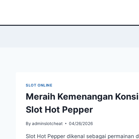
Skip
to
content
SLOT ONLINE
Meraih Kemenangan Konsi
Slot Hot Pepper
By
adminslotcheat
04/26/2026
Slot Hot Pepper dikenal sebagai permainan