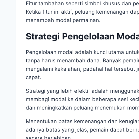
Fitur tambahan seperti simbol khusus dan pe
Ketika fitur ini aktif, peluang kemenangan da
menambah modal permainan.
Strategi Pengelolaan Mod
Pengelolaan modal adalah kunci utama untuk
tanpa harus menambah dana. Banyak pemain 
mengalami kekalahan, padahal hal tersebut j
cepat.
Strategi yang lebih efektif adalah mengguna
membagi modal ke dalam beberapa sesi kec
dan meningkatkan peluang menemukan mo
Menentukan batas kemenangan dan kerugian j
adanya batas yang jelas, pemain dapat berhe
secara berlebihan.