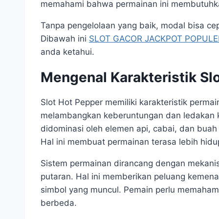
memahami bahwa permainan ini membutuhkan
Tanpa pengelolaan yang baik, modal bisa cep
Dibawah ini
SLOT GACOR JACKPOT POPULE
anda ketahui.
Mengenal Karakteristik Sl
Slot Hot Pepper memiliki karakteristik perm
melambangkan keberuntungan dan ledakan k
didominasi oleh elemen api, cabai, dan buah
Hal ini membuat permainan terasa lebih hidu
Sistem permainan dirancang dengan mekanis
putaran. Hal ini memberikan peluang kemena
simbol yang muncul. Pemain perlu memahami 
berbeda.