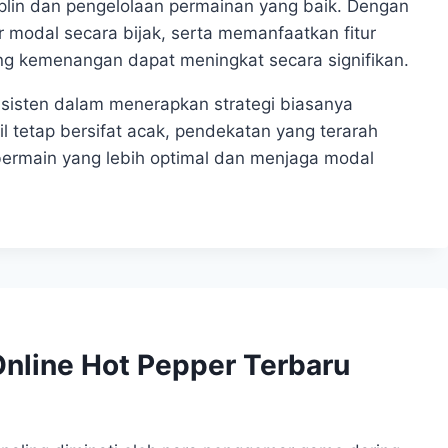
isiplin dan pengelolaan permainan yang baik. Dengan
 modal secara bijak, serta memanfaatkan fitur
ng kemenangan dapat meningkat secara signifikan.
isten dalam menerapkan strategi biasanya
sil tetap bersifat acak, pendekatan yang terarah
rmain yang lebih optimal dan menjaga modal
nline Hot Pepper Terbaru