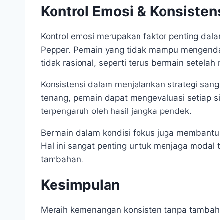
Kontrol Emosi & Konsisten
Kontrol emosi merupakan faktor penting dal
Pepper. Pemain yang tidak mampu mengenda
tidak rasional, seperti terus bermain setela
Konsistensi dalam menjalankan strategi sanga
tenang, pemain dapat mengevaluasi setiap si
terpengaruh oleh hasil jangka pendek.
Bermain dalam kondisi fokus juga membantu
Hal ini sangat penting untuk menjaga moda
tambahan.
Kesimpulan
Meraih kemenangan konsisten tanpa tambah