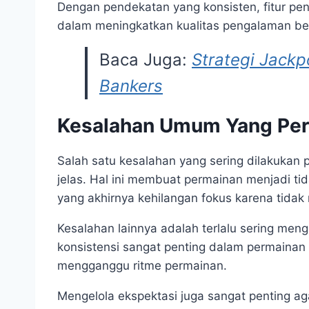
Dengan pendekatan yang konsisten, fitur p
dalam meningkatkan kualitas pengalaman be
Baca Juga:
Strategi Jackp
Bankers
Kesalahan Umum Yang Perl
Salah satu kesalahan yang sering dilakukan
jelas. Hal ini membuat permainan menjadi tid
yang akhirnya kehilangan fokus karena tidak 
Kesalahan lainnya adalah terlalu sering men
konsistensi sangat penting dalam permainan i
mengganggu ritme permainan.
Mengelola ekspektasi juga sangat penting a