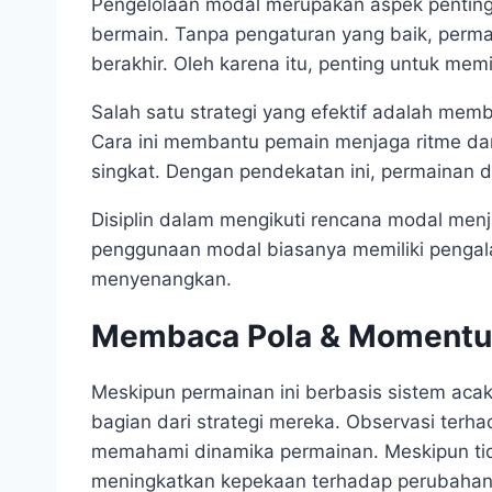
Pengelolaan modal merupakan aspek penting
bermain. Tanpa pengaturan yang baik, permai
berakhir. Oleh karena itu, penting untuk mem
Salah satu strategi yang efektif adalah me
Cara ini membantu pemain menjaga ritme dan
singkat. Dengan pendekatan ini, permainan da
Disiplin dalam mengikuti rencana modal me
penggunaan modal biasanya memiliki pengal
menyenangkan.
Membaca Pola & Momentu
Meskipun permainan ini berbasis sistem ac
bagian dari strategi mereka. Observasi terh
memahami dinamika permainan. Meskipun tida
meningkatkan kepekaan terhadap perubahan