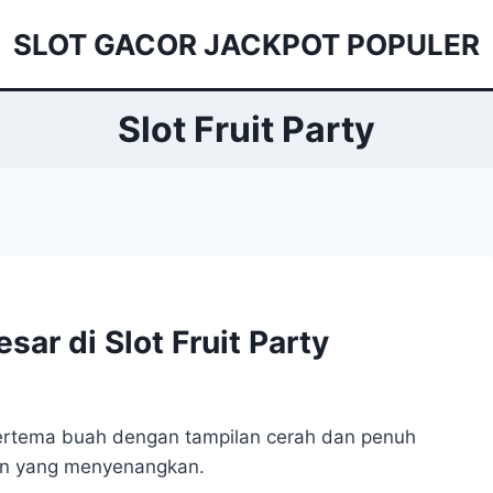
SLOT GACOR JACKPOT POPULER
Slot Fruit Party
ar di Slot Fruit Party
 bertema buah dengan tampilan cerah dan penuh
n yang menyenangkan.