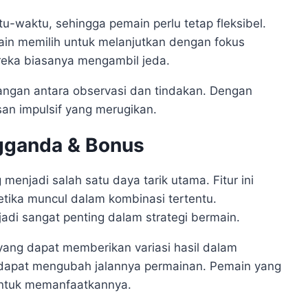
waktu, sehingga pemain perlu tetap fleksibel.
ain memilih untuk melanjutkan dengan fokus
reka biasanya mengambil jeda.
ngan antara observasi dan tindakan. Dengan
an impulsif yang merugikan.
gganda & Bonus
 menjadi salah satu daya tarik utama. Fitur ini
etika muncul dalam kombinasi tertentu.
jadi sangat penting dalam strategi bermain.
 yang dapat memberikan variasi hasil dalam
n dapat mengubah jalannya permainan. Pemain yang
 untuk memanfaatkannya.