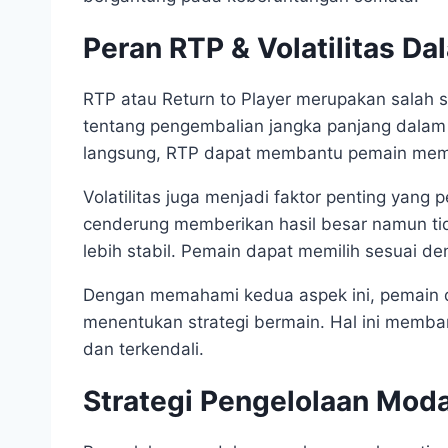
Peran RTP & Volatilitas D
RTP atau Return to Player merupakan salah 
tentang pengembalian jangka panjang dalam 
langsung, RTP dapat membantu pemain mema
Volatilitas juga menjadi faktor penting yang pe
cenderung memberikan hasil besar namun tida
lebih stabil. Pemain dapat memilih sesuai 
Dengan memahami kedua aspek ini, pemain d
menentukan strategi bermain. Hal ini memba
dan terkendali.
Strategi Pengelolaan Moda