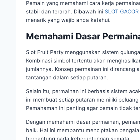
Pemain yang memahami cara kerja permainan
stabil dan terarah. Dibawah ini
SLOT GACOR
menarik yang wajib anda ketahui.
Memahami Dasar Permainan
Slot Fruit Party menggunakan sistem gulunga
Kombinasi simbol tertentu akan menghasilkan
jumlahnya. Konsep permainan ini dirancang
tantangan dalam setiap putaran.
Selain itu, permainan ini berbasis sistem acak
ini membuat setiap putaran memiliki peluang
Pemahaman ini penting agar pemain tidak terje
Dengan memahami dasar permainan, pemain 
baik. Hal ini membantu menciptakan pengalam
bergantung pada keberuntungan semata.