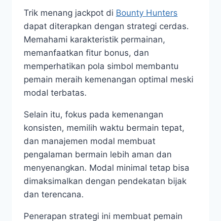
Trik menang jackpot di
Bounty Hunters
dapat diterapkan dengan strategi cerdas.
Memahami karakteristik permainan,
memanfaatkan fitur bonus, dan
memperhatikan pola simbol membantu
pemain meraih kemenangan optimal meski
modal terbatas.
Selain itu, fokus pada kemenangan
konsisten, memilih waktu bermain tepat,
dan manajemen modal membuat
pengalaman bermain lebih aman dan
menyenangkan. Modal minimal tetap bisa
dimaksimalkan dengan pendekatan bijak
dan terencana.
Penerapan strategi ini membuat pemain