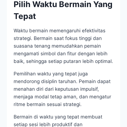
Pilih Waktu Bermain Yang
Tepat
Waktu bermain memengaruhi efektivitas
strategi. Bermain saat fokus tinggi dan
suasana tenang memudahkan pemain
mengamati simbol dan fitur dengan lebih
baik, sehingga setiap putaran lebih optimal.
Pemilihan waktu yang tepat juga
mendorong disiplin taruhan. Pemain dapat
menahan diri dari keputusan impulsif,
menjaga modal tetap aman, dan mengatur
ritme bermain sesuai strategi.
Bermain di waktu yang tepat membuat
setiap sesi lebih produktif dan