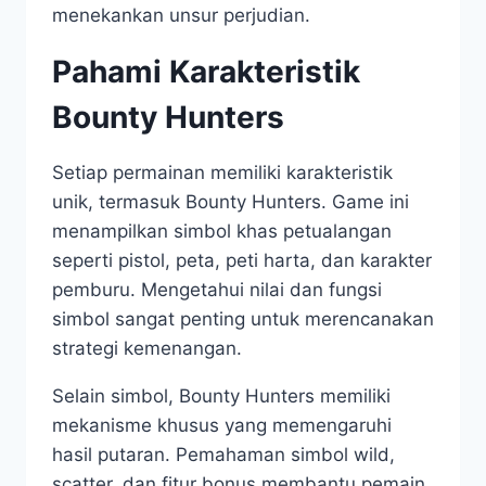
menekankan unsur perjudian.
Pahami Karakteristik
Bounty Hunters
Setiap permainan memiliki karakteristik
unik, termasuk Bounty Hunters. Game ini
menampilkan simbol khas petualangan
seperti pistol, peta, peti harta, dan karakter
pemburu. Mengetahui nilai dan fungsi
simbol sangat penting untuk merencanakan
strategi kemenangan.
Selain simbol, Bounty Hunters memiliki
mekanisme khusus yang memengaruhi
hasil putaran. Pemahaman simbol wild,
scatter, dan fitur bonus membantu pemain