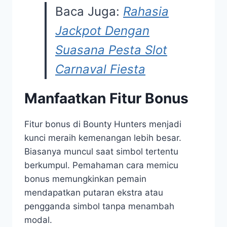
Baca Juga:
Rahasia
Jackpot Dengan
Suasana Pesta Slot
Carnaval Fiesta
Manfaatkan Fitur Bonus
Fitur bonus di Bounty Hunters menjadi
kunci meraih kemenangan lebih besar.
Biasanya muncul saat simbol tertentu
berkumpul. Pemahaman cara memicu
bonus memungkinkan pemain
mendapatkan putaran ekstra atau
pengganda simbol tanpa menambah
modal.