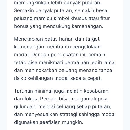
memungkinkan lebih banyak putaran.
Semakin banyak putaran, semakin besar
peluang memicu simbol khusus atau fitur
bonus yang mendukung kemenangan.
Menetapkan batas harian dan target
kemenangan membantu pengelolaan
modal. Dengan pendekatan ini, pemain
tetap bisa menikmati permainan lebih lama
dan meningkatkan peluang menang tanpa
risiko kehilangan modal secara cepat.
Taruhan minimal juga melatih kesabaran
dan fokus. Pemain bisa mengamati pola
gulungan, menilai peluang setiap putaran,
dan menyesuaikan strategi sehingga modal
digunakan seefisien mungkin.