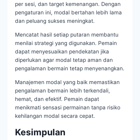
per sesi, dan target kemenangan. Dengan
pengaturan ini, modal bertahan lebih lama
dan peluang sukses meningkat.
Mencatat hasil setiap putaran membantu
menilai strategi yang digunakan. Pemain
dapat menyesuaikan pendekatan jika
diperlukan agar modal tetap aman dan
pengalaman bermain tetap menyenangkan.
Manajemen modal yang baik memastikan
pengalaman bermain lebih terkendali,
hemat, dan efektif. Pemain dapat
menikmati sensasi permainan tanpa risiko
kehilangan modal secara cepat.
Kesimpulan