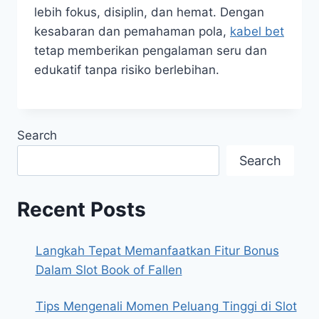
lebih fokus, disiplin, dan hemat. Dengan
kesabaran dan pemahaman pola,
kabel bet
tetap memberikan pengalaman seru dan
edukatif tanpa risiko berlebihan.
Search
Search
Recent Posts
Langkah Tepat Memanfaatkan Fitur Bonus
Dalam Slot Book of Fallen
Tips Mengenali Momen Peluang Tinggi di Slot