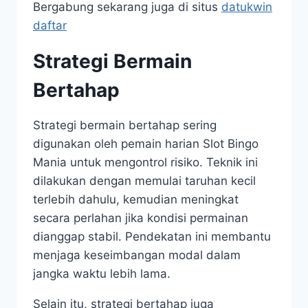
Bergabung sekarang juga di situs
datukwin
daftar
Strategi Bermain
Bertahap
Strategi bermain bertahap sering
digunakan oleh pemain harian Slot Bingo
Mania untuk mengontrol risiko. Teknik ini
dilakukan dengan memulai taruhan kecil
terlebih dahulu, kemudian meningkat
secara perlahan jika kondisi permainan
dianggap stabil. Pendekatan ini membantu
menjaga keseimbangan modal dalam
jangka waktu lebih lama.
Selain itu, strategi bertahap juga