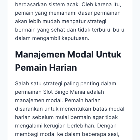
berdasarkan sistem acak. Oleh karena itu,
pemain yang memahami dasar permainan
akan lebih mudah mengatur strategi
bermain yang sehat dan tidak terburu-buru
dalam mengambil keputusan.
Manajemen Modal Untuk
Pemain Harian
Salah satu strategi paling penting dalam
permainan Slot Bingo Mania adalah
manajemen modal. Pemain harian
disarankan untuk menentukan batas modal
harian sebelum mulai bermain agar tidak
mengalami kerugian berlebihan. Dengan
membagi modal ke dalam beberapa sesi,