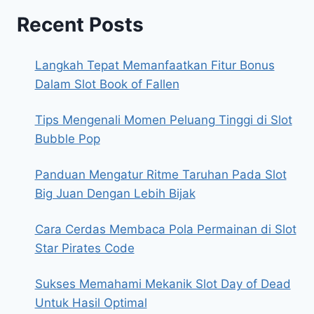
Recent Posts
Langkah Tepat Memanfaatkan Fitur Bonus
Dalam Slot Book of Fallen
Tips Mengenali Momen Peluang Tinggi di Slot
Bubble Pop
Panduan Mengatur Ritme Taruhan Pada Slot
Big Juan Dengan Lebih Bijak
Cara Cerdas Membaca Pola Permainan di Slot
Star Pirates Code
Sukses Memahami Mekanik Slot Day of Dead
Untuk Hasil Optimal