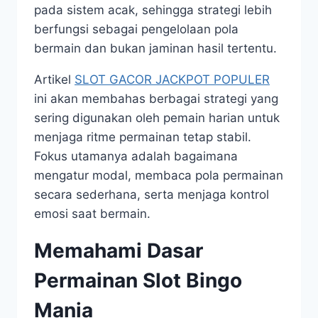
pada sistem acak, sehingga strategi lebih
berfungsi sebagai pengelolaan pola
bermain dan bukan jaminan hasil tertentu.
Artikel
SLOT GACOR JACKPOT POPULER
ini akan membahas berbagai strategi yang
sering digunakan oleh pemain harian untuk
menjaga ritme permainan tetap stabil.
Fokus utamanya adalah bagaimana
mengatur modal, membaca pola permainan
secara sederhana, serta menjaga kontrol
emosi saat bermain.
Memahami Dasar
Permainan Slot Bingo
Mania