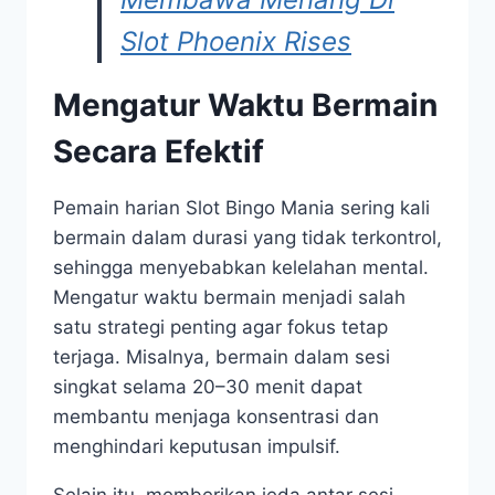
Slot Phoenix Rises
Mengatur Waktu Bermain
Secara Efektif
Pemain harian Slot Bingo Mania sering kali
bermain dalam durasi yang tidak terkontrol,
sehingga menyebabkan kelelahan mental.
Mengatur waktu bermain menjadi salah
satu strategi penting agar fokus tetap
terjaga. Misalnya, bermain dalam sesi
singkat selama 20–30 menit dapat
membantu menjaga konsentrasi dan
menghindari keputusan impulsif.