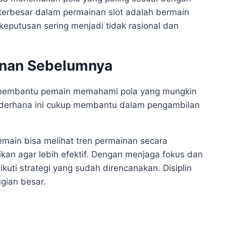
terbesar dalam permainan slot adalah bermain
 keputusan sering menjadi tidak rasional dan
inan Sebelumnya
t membantu pemain memahami pola yang mungkin
 sederhana ini cukup membantu dalam pengambilan
main bisa melihat tren permainan secara
aikan agar lebih efektif. Dengan menjaga fokus dan
uti strategi yang sudah direncanakan. Disiplin
gian besar.