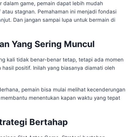
ur dalam game, pemain dapat lebih mudah
f atau stagnan. Pemahaman ini menjadi fondasi
anjut. Dan jangan sampai lupa untuk bermain di
an Yang Sering Muncul
g kali tidak benar-benar tetap, tetapi ada momen
hasil positif. Inilah yang biasanya diamati oleh
derhana, pemain bisa mulai melihat kecenderungan
apat membantu menentukan kapan waktu yang tepat
rategi Bertahap