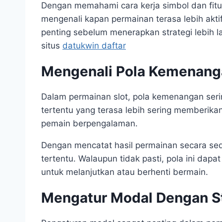
Dengan memahami cara kerja simbol dan fit
mengenali kapan permainan terasa lebih akti
penting sebelum menerapkan strategi lebih l
situs
datukwin daftar
Mengenali Pola Kemenang
Dalam permainan slot, pola kemenangan serin
tertentu yang terasa lebih sering memberikan 
pemain berpengalaman.
Dengan mencatat hasil permainan secara se
tertentu. Walaupun tidak pasti, pola ini d
untuk melanjutkan atau berhenti bermain.
Mengatur Modal Dengan St