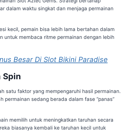
ainan Slot Aztec Gems. Strategi bertahap
ar dalam waktu singkat dan menjaga permainan
i kecil, pemain bisa lebih lama bertahan dalam
an untuk membaca ritme permainan dengan lebih
s Besar Di Slot Bikini Paradise
 Spin
h satu faktor yang mempengaruhi hasil permainan.
 permainan sedang berada dalam fase “panas”
ain memilih untuk meningkatkan taruhan secara
reka biasanya kembali ke taruhan kecil untuk