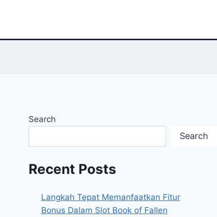
Search
Search
Recent Posts
Langkah Tepat Memanfaatkan Fitur
Bonus Dalam Slot Book of Fallen