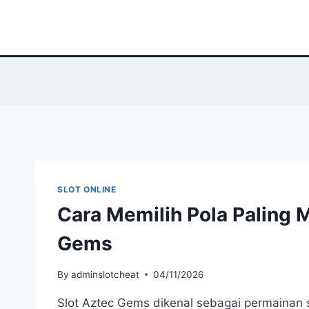
Skip
to
content
SLOT ONLINE
Cara Memilih Pola Paling 
Gems
By
adminslotcheat
04/11/2026
Slot Aztec Gems dikenal sebagai permainan