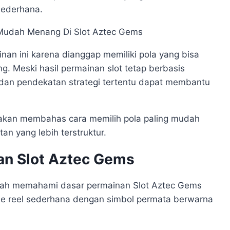
sederhana.
an ini karena dianggap memiliki pola yang bisa
g. Meski hasil permainan slot tetap berbasis
an pendekatan strategi tertentu dapat membantu
.
 akan membahas cara memilih pola paling mudah
n yang lebih terstruktur.
n Slot Aztec Gems
lah memahami dasar permainan Slot Aztec Gems
me reel sederhana dengan simbol permata berwarna