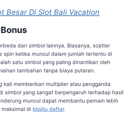
t Besar Di Slot Bali Vacation
n Bonus
rbeda dari simbol lainnya. Biasanya, scatter
 spin ketika muncul dalam jumlah tertentu di
alah satu simbol yang paling dinantikan oleh
ainan tambahan tanpa biaya putaran.
ing kali memberikan multiplier atau pengganda
i simbol yang sangat berpengaruh terhadap hasil
cenderung muncul dapat membantu pemain lebih
a maksimal
di
ktpjitu daftar
.
i