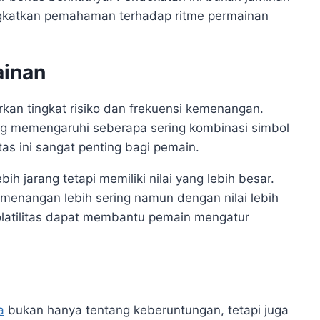
gkatkan pemahaman terhadap ritme permainan
ainan
kan tingkat risiko dan frekuensi kemenangan.
 yang memengaruhi seberapa sering kombinasi simbol
as ini sangat penting bagi pemain.
bih jarang tetapi memiliki nilai yang lebih besar.
emenangan lebih sering namun dengan nilai lebih
olatilitas dapat membantu pemain mengatur
a
bukan hanya tentang keberuntungan, tetapi juga