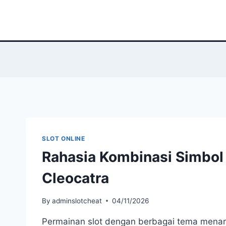
Skip
to
content
SLOT ONLINE
Rahasia Kombinasi Simbol
Cleocatra
By
adminslotcheat
04/11/2026
Permainan slot dengan berbagai tema menar