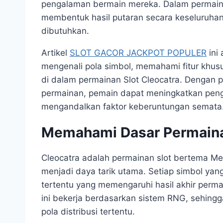
pengalaman bermain mereka. Dalam permainan
membentuk hasil putaran secara keseluruh
dibutuhkan.
Artikel
SLOT GACOR JACKPOT POPULER
ini
mengenali pola simbol, memahami fitur khu
di dalam permainan Slot Cleocatra. Dengan
permainan, pemain dapat meningkatkan peng
mengandalkan faktor keberuntungan semata
Memahami Dasar Permaina
Cleocatra adalah permainan slot bertema Me
menjadi daya tarik utama. Setiap simbol yang
tertentu yang memengaruhi hasil akhir per
ini bekerja berdasarkan sistem RNG, sehingga
pola distribusi tertentu.