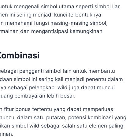
tuk mengenali simbol utama seperti simbol liar,
emen ini sering menjadi kunci terbentuknya
an memahami fungsi masing-masing simbol,
rmainan dan mengantisipasi kemungkinan
Kombinasi
 sebagai pengganti simbol lain untuk membantu
an simbol ini sering kali menjadi penentu dalam
ya sebagai pelengkap, wild juga dapat muncul
eluang pembayaran lebih besar.
gan fitur bonus tertentu yang dapat memperluas
uncul dalam satu putaran, potensi kombinasi yang
dikan simbol wild sebagai salah satu elemen paling
ainan.