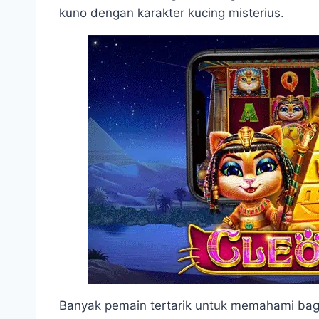
kuno dengan karakter kucing misterius.
Banyak pemain tertarik untuk memahami ba