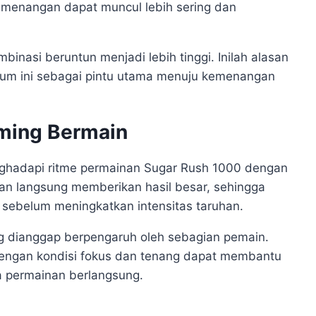
kemenangan dapat muncul lebih sering dan
mbinasi beruntun menjadi lebih tinggi. Inilah alasan
 ini sebagai pintu utama menuju kemenangan
iming Bermain
ghadapi ritme permainan Sugar Rush 1000 dengan
inan langsung memberikan hasil besar, sehingga
sebelum meningkatkan intensitas taruhan.
ng dianggap berpengaruh oleh sebagian pemain.
dengan kondisi fokus dan tenang dapat membantu
a permainan berlangsung.