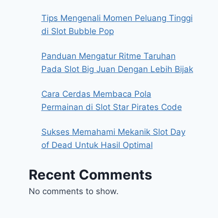
Tips Mengenali Momen Peluang Tinggi
di Slot Bubble Pop
Panduan Mengatur Ritme Taruhan
Pada Slot Big Juan Dengan Lebih Bijak
Cara Cerdas Membaca Pola
Permainan di Slot Star Pirates Code
Sukses Memahami Mekanik Slot Day
of Dead Untuk Hasil Optimal
Recent Comments
No comments to show.