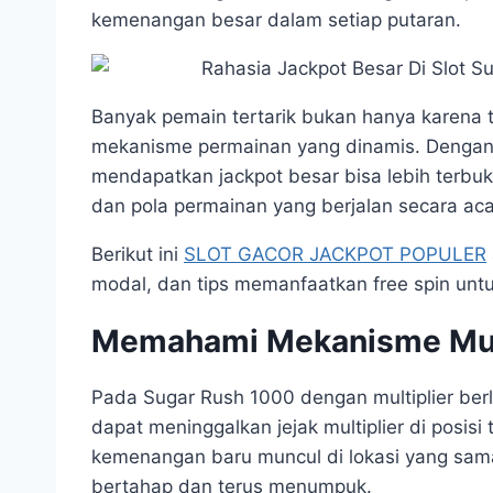
kemenangan besar dalam setiap putaran.
Banyak pemain tertarik bukan hanya karena t
mekanisme permainan yang dinamis. Dengan 
mendapatkan jackpot besar bisa lebih terb
dan pola permainan yang berjalan secara aca
Berikut ini
SLOT GACOR JACKPOT POPULER
modal, dan tips memanfaatkan free spin unt
Memahami Mekanisme Multi
Pada Sugar Rush 1000 dengan multiplier ber
dapat meninggalkan jejak multiplier di posisi
kemenangan baru muncul di lokasi yang sama,
bertahap dan terus menumpuk.