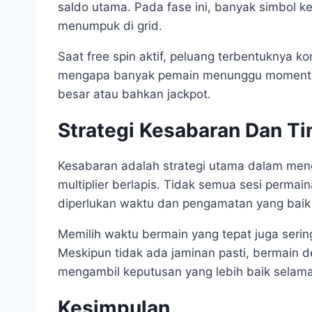
saldo utama. Pada fase ini, banyak simbol 
menumpuk di grid.
Saat free spin aktif, peluang terbentuknya ko
mengapa banyak pemain menunggu momentum
besar atau bahkan jackpot.
Strategi Kesabaran Dan T
Kesabaran adalah strategi utama dalam men
multiplier berlapis. Tidak semua sesi perma
diperlukan waktu dan pengamatan yang baik 
Memilih waktu bermain yang tepat juga seri
Meskipun tidak ada jaminan pasti, bermain 
mengambil keputusan yang lebih baik selam
Kesimpulan