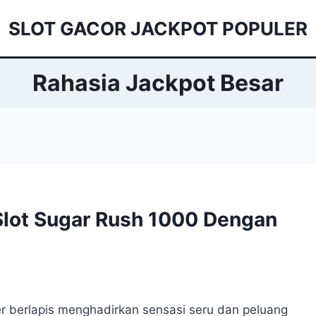
SLOT GACOR JACKPOT POPULER
Rahasia Jackpot Besar
Slot Sugar Rush 1000 Dengan
r berlapis menghadirkan sensasi seru dan peluang