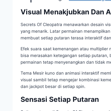
Visual Menakjubkan Dan At
Secrets Of Cleopatra menawarkan desain vis
yang menarik. Latar permainan menampilkan p
membuat setiap putaran terasa interaktif da
Efek suara saat kemenangan atau multiplie
bisa merasakan ketegangan setiap putaran,
permainan tetap menyenangkan dan tidak 
Tema Mesir kuno dan animasi interaktif memb
visual sambil tetap mengejar kombinasi keme
dan jackpot besar di setiap spin.
Sensasi Setiap Putaran