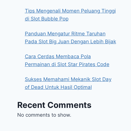
Tips Mengenali Momen Peluang Tinggi
di Slot Bubble Pop
Panduan Mengatur Ritme Taruhan
Pada Slot Big Juan Dengan Lebih Bijak
Cara Cerdas Membaca Pola
Permainan di Slot Star Pirates Code
Sukses Memahami Mekanik Slot Day
of Dead Untuk Hasil Optimal
Recent Comments
No comments to show.