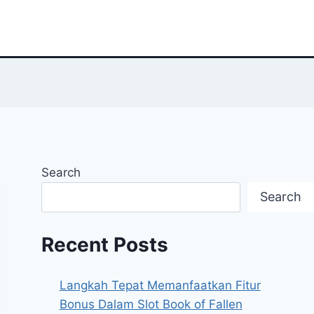
Search
Search
Recent Posts
Langkah Tepat Memanfaatkan Fitur
Bonus Dalam Slot Book of Fallen