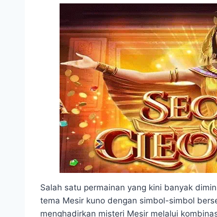
Salah satu permainan yang kini banyak dimin
tema Mesir kuno dengan simbol-simbol bersej
menghadirkan misteri Mesir melalui kombinasi