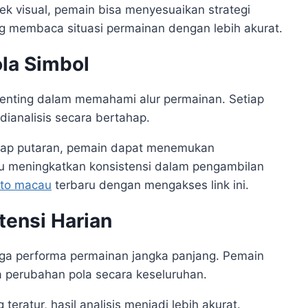
 visual, pemain bisa menyesuaikan strategi
ang membaca situasi permainan dengan lebih akurat.
la Simbol
 penting dalam memahami alur permainan. Setiap
dianalisis secara bertahap.
tiap putaran, pemain dapat menemukan
tu meningkatkan konsistensi dalam pengambilan
oto macau
terbaru dengan mengakses link ini.
tensi Harian
aga performa permainan jangka panjang. Pemain
 perubahan pola secara keseluruhan.
atur, hasil analisis menjadi lebih akurat.