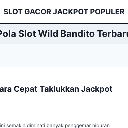
SLOT GACOR JACKPOT POPULER
Pola Slot Wild Bandito Terbar
 Cara Cepat Taklukkan Jackpot
 kini semakin diminati banyak penggemar hiburan