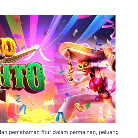
 dan pemahaman fitur dalam permainan, peluang