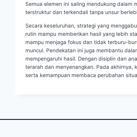
Semua elemen ini saling mendukung dalam m
terstruktur dan terkendali tanpa unsur berleb
Secara keseluruhan, strategi yang menggabun
rutin mampu memberikan hasil yang lebih st
mampu menjaga fokus dan tidak terburu-bu
muncul. Pendekatan ini juga membantu dala
mempengaruhi hasil. Dengan disiplin dan ana
terarah dan menyenangkan. Pada akhirnya, ku
serta kemampuan membaca perubahan situas