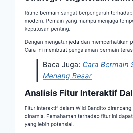
Ritme bermain sangat berpengaruh terhadap h
modern. Pemain yang mampu menjaga tempo 
keputusan penting.
Dengan mengatur jeda dan memperhatikan per
Cara ini membuat pengalaman bermain terasa
Baca Juga:
Cara Bermain 
Menang Besar
Analisis Fitur Interaktif 
Fitur interaktif dalam Wild Bandito dirancan
dinamis. Pemahaman terhadap fitur ini dap
yang lebih potensial.