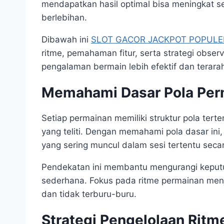
mendapatkan hasil optimal bisa meningkat s
berlebihan.
Dibawah ini
SLOT GACOR JACKPOT POPULE
ritme, pemahaman fitur, serta strategi obs
pengalaman bermain lebih efektif dan terara
Memahami Dasar Pola Per
Setiap permainan memiliki struktur pola tert
yang teliti. Dengan memahami pola dasar i
yang sering muncul dalam sesi tertentu secara
Pendekatan ini membantu mengurangi keputu
sederhana. Fokus pada ritme permainan menja
dan tidak terburu-buru.
Strategi Pengelolaan Ritm