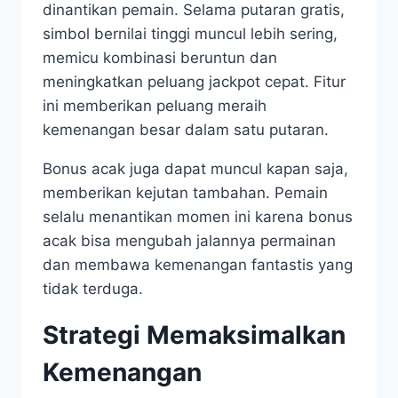
dinantikan pemain. Selama putaran gratis,
simbol bernilai tinggi muncul lebih sering,
memicu kombinasi beruntun dan
meningkatkan peluang jackpot cepat. Fitur
ini memberikan peluang meraih
kemenangan besar dalam satu putaran.
Bonus acak juga dapat muncul kapan saja,
memberikan kejutan tambahan. Pemain
selalu menantikan momen ini karena bonus
acak bisa mengubah jalannya permainan
dan membawa kemenangan fantastis yang
tidak terduga.
Strategi Memaksimalkan
Kemenangan