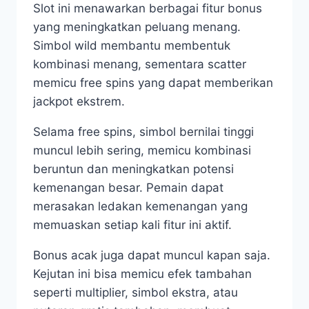
Slot ini menawarkan berbagai fitur bonus
yang meningkatkan peluang menang.
Simbol wild membantu membentuk
kombinasi menang, sementara scatter
memicu free spins yang dapat memberikan
jackpot ekstrem.
Selama free spins, simbol bernilai tinggi
muncul lebih sering, memicu kombinasi
beruntun dan meningkatkan potensi
kemenangan besar. Pemain dapat
merasakan ledakan kemenangan yang
memuaskan setiap kali fitur ini aktif.
Bonus acak juga dapat muncul kapan saja.
Kejutan ini bisa memicu efek tambahan
seperti multiplier, simbol ekstra, atau