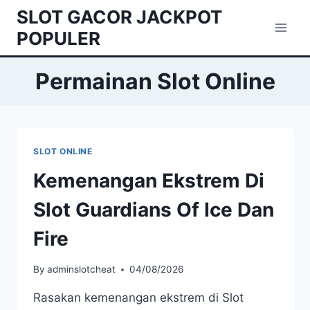
Skip
SLOT GACOR JACKPOT
to
POPULER
content
Permainan Slot Online
SLOT ONLINE
Kemenangan Ekstrem Di
Slot Guardians Of Ice Dan
Fire
By
adminslotcheat
04/08/2026
Rasakan kemenangan ekstrem di Slot