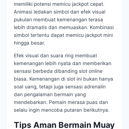
memiliki potensi memicu jackpot cepat.
Animasi ledakan simbol dan efek visual
pukulan membuat kemenangan terasa
lebih dramatis dan memuaskan. Kombinasi
simbol tertentu dapat memicu jackpot mini
hingga besar.
Efek visual dan suara ring membuat
kemenangan lebih nyata dan memberikan
sensasi berbeda dibanding slot online
biasa. Kemenangan di slot ini bukan hanya
soal uang, tetapi juga sensasi adrenalin
dan pengalaman bermain yang
mendebarkan. Pemain merasa puas dan
selalu ingin mencoba putaran berikutnya.
Tips Aman Bermain Muay