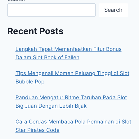
Search
Recent Posts
Langkah Tepat Memanfaatkan Fitur Bonus
Dalam Slot Book of Fallen
Tips Mengenali Momen Peluang Tinggi di Slot
Bubble Pop
Panduan Mengatur Ritme Taruhan Pada Slot
Big Juan Dengan Lebih Bijak
Cara Cerdas Membaca Pola Permainan di Slot
Star Pirates Code