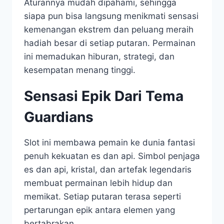
Aturannya mudah dipahami, sehingga
siapa pun bisa langsung menikmati sensasi
kemenangan ekstrem dan peluang meraih
hadiah besar di setiap putaran. Permainan
ini memadukan hiburan, strategi, dan
kesempatan menang tinggi.
Sensasi Epik Dari Tema
Guardians
Slot ini membawa pemain ke dunia fantasi
penuh kekuatan es dan api. Simbol penjaga
es dan api, kristal, dan artefak legendaris
membuat permainan lebih hidup dan
memikat. Setiap putaran terasa seperti
pertarungan epik antara elemen yang
bertabrakan.