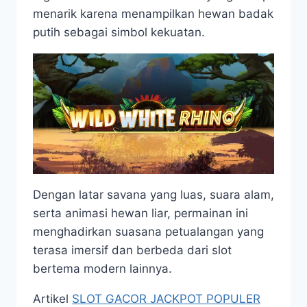
menarik karena menampilkan hewan badak
putih sebagai simbol kekuatan.
Dengan latar savana yang luas, suara alam,
serta animasi hewan liar, permainan ini
menghadirkan suasana petualangan yang
terasa imersif dan berbeda dari slot
bertema modern lainnya.
Artikel
SLOT GACOR JACKPOT POPULER