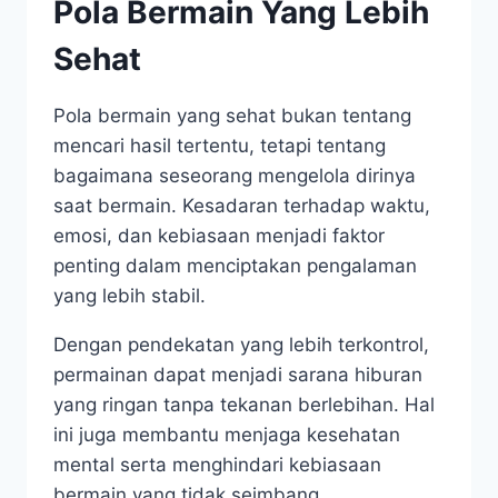
Pola Bermain Yang Lebih
Sehat
Pola bermain yang sehat bukan tentang
mencari hasil tertentu, tetapi tentang
bagaimana seseorang mengelola dirinya
saat bermain. Kesadaran terhadap waktu,
emosi, dan kebiasaan menjadi faktor
penting dalam menciptakan pengalaman
yang lebih stabil.
Dengan pendekatan yang lebih terkontrol,
permainan dapat menjadi sarana hiburan
yang ringan tanpa tekanan berlebihan. Hal
ini juga membantu menjaga kesehatan
mental serta menghindari kebiasaan
bermain yang tidak seimbang.