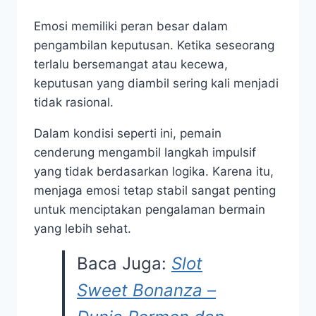
Emosi memiliki peran besar dalam
pengambilan keputusan. Ketika seseorang
terlalu bersemangat atau kecewa,
keputusan yang diambil sering kali menjadi
tidak rasional.
Dalam kondisi seperti ini, pemain
cenderung mengambil langkah impulsif
yang tidak berdasarkan logika. Karena itu,
menjaga emosi tetap stabil sangat penting
untuk menciptakan pengalaman bermain
yang lebih sehat.
Baca Juga:
Slot
Sweet Bonanza –