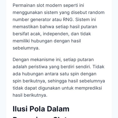
Permainan slot modern seperti ini
menggunakan sistem yang disebut random
number generator atau RNG. Sistem ini
memastikan bahwa setiap hasil putaran
bersifat acak, independen, dan tidak
memiliki hubungan dengan hasil
sebelumnya.
Dengan mekanisme ini, setiap putaran
adalah peristiwa yang berdiri sendiri. Tidak
ada hubungan antara satu spin dengan
spin berikutnya, sehingga hasil sebelumnya
tidak dapat digunakan untuk memprediksi
hasil berikutnya.
Ilusi Pola Dalam