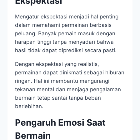
Ekspektasi
Mengatur ekspektasi menjadi hal penting
dalam memahami permainan berbasis
peluang. Banyak pemain masuk dengan
harapan tinggi tanpa menyadari bahwa
hasil tidak dapat diprediksi secara pasti.
Dengan ekspektasi yang realistis,
permainan dapat dinikmati sebagai hiburan
ringan. Hal ini membantu mengurangi
tekanan mental dan menjaga pengalaman
bermain tetap santai tanpa beban
berlebihan.
Pengaruh Emosi Saat
Bermain