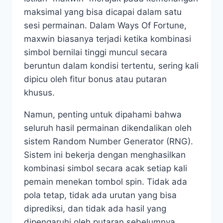
maksimal yang bisa dicapai dalam satu
sesi permainan. Dalam Ways Of Fortune,
maxwin biasanya terjadi ketika kombinasi
simbol bernilai tinggi muncul secara
beruntun dalam kondisi tertentu, sering kali
dipicu oleh fitur bonus atau putaran
khusus.
Namun, penting untuk dipahami bahwa
seluruh hasil permainan dikendalikan oleh
sistem Random Number Generator (RNG).
Sistem ini bekerja dengan menghasilkan
kombinasi simbol secara acak setiap kali
pemain menekan tombol spin. Tidak ada
pola tetap, tidak ada urutan yang bisa
diprediksi, dan tidak ada hasil yang
dipengaruhi oleh putaran sebelumnya.