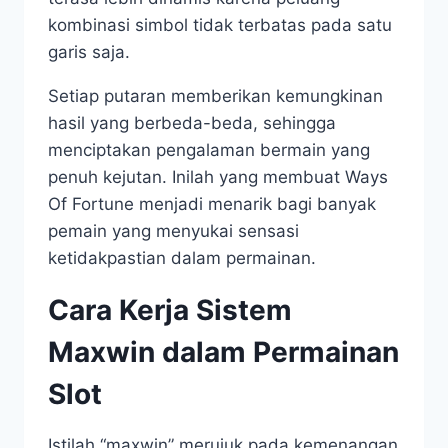
kombinasi simbol tidak terbatas pada satu
garis saja.
Setiap putaran memberikan kemungkinan
hasil yang berbeda-beda, sehingga
menciptakan pengalaman bermain yang
penuh kejutan. Inilah yang membuat Ways
Of Fortune menjadi menarik bagi banyak
pemain yang menyukai sensasi
ketidakpastian dalam permainan.
Cara Kerja Sistem
Maxwin dalam Permainan
Slot
Istilah “maxwin” merujuk pada kemenangan