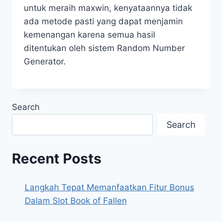
untuk meraih maxwin, kenyataannya tidak
ada metode pasti yang dapat menjamin
kemenangan karena semua hasil
ditentukan oleh sistem Random Number
Generator.
Search
Search
Recent Posts
Langkah Tepat Memanfaatkan Fitur Bonus
Dalam Slot Book of Fallen