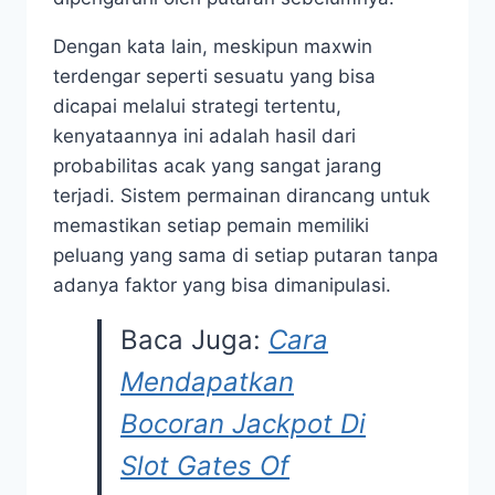
Dengan kata lain, meskipun maxwin
terdengar seperti sesuatu yang bisa
dicapai melalui strategi tertentu,
kenyataannya ini adalah hasil dari
probabilitas acak yang sangat jarang
terjadi. Sistem permainan dirancang untuk
memastikan setiap pemain memiliki
peluang yang sama di setiap putaran tanpa
adanya faktor yang bisa dimanipulasi.
Baca Juga:
Cara
Mendapatkan
Bocoran Jackpot Di
Slot Gates Of