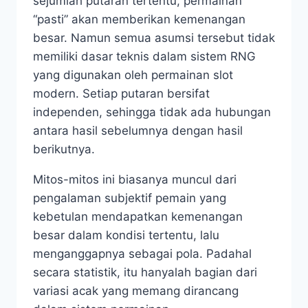
sejumlah putaran tertentu, permainan
“pasti” akan memberikan kemenangan
besar. Namun semua asumsi tersebut tidak
memiliki dasar teknis dalam sistem RNG
yang digunakan oleh permainan slot
modern. Setiap putaran bersifat
independen, sehingga tidak ada hubungan
antara hasil sebelumnya dengan hasil
berikutnya.
Mitos-mitos ini biasanya muncul dari
pengalaman subjektif pemain yang
kebetulan mendapatkan kemenangan
besar dalam kondisi tertentu, lalu
menganggapnya sebagai pola. Padahal
secara statistik, itu hanyalah bagian dari
variasi acak yang memang dirancang