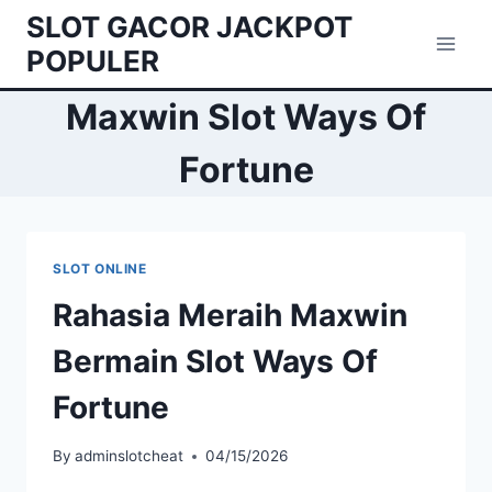
Skip
SLOT GACOR JACKPOT
to
POPULER
content
Maxwin Slot Ways Of
Fortune
SLOT ONLINE
Rahasia Meraih Maxwin
Bermain Slot Ways Of
Fortune
By
adminslotcheat
04/15/2026