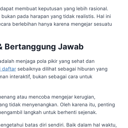
 dapat membuat keputusan yang lebih rasional.
bukan pada harapan yang tidak realistis. Hal ini
ecara berlebihan hanya karena mengejar sesuatu
f & Bertanggung Jawab
adalah menjaga pola pikir yang sehat dan
 daftar
sebaiknya dilihat sebagai hiburan yang
n interaktif, bukan sebagai cara untuk
 menang atau mencoba mengejar kerugian,
ng tidak menyenangkan. Oleh karena itu, penting
engambil langkah untuk berhenti sejenak.
ngetahui batas diri sendiri. Baik dalam hal waktu,