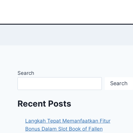
Search
Search
Recent Posts
Langkah Tepat Memanfaatkan Fitur
Bonus Dalam Slot Book of Fallen