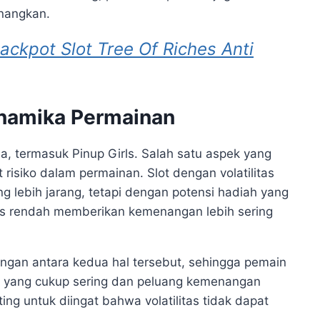
nangkan.
ackpot Slot Tree Of Riches Anti
inamika Permainan
da, termasuk Pinup Girls. Salah satu aspek yang
at risiko dalam permainan. Slot dengan volatilitas
 lebih jarang, tetapi dengan potensi hadiah yang
litas rendah memberikan kemenangan lebih sering
angan antara kedua hal tersebut, sehingga pemain
 yang cukup sering dan peluang kemenangan
ng untuk diingat bahwa volatilitas tidak dapat