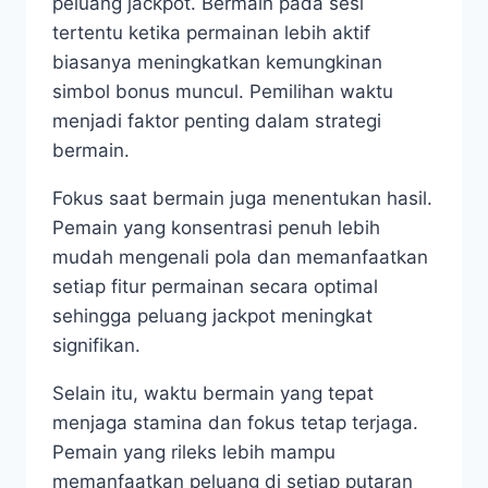
peluang jackpot. Bermain pada sesi
tertentu ketika permainan lebih aktif
biasanya meningkatkan kemungkinan
simbol bonus muncul. Pemilihan waktu
menjadi faktor penting dalam strategi
bermain.
Fokus saat bermain juga menentukan hasil.
Pemain yang konsentrasi penuh lebih
mudah mengenali pola dan memanfaatkan
setiap fitur permainan secara optimal
sehingga peluang jackpot meningkat
signifikan.
Selain itu, waktu bermain yang tepat
menjaga stamina dan fokus tetap terjaga.
Pemain yang rileks lebih mampu
memanfaatkan peluang di setiap putaran