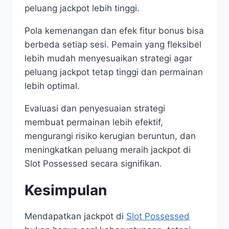
peluang jackpot lebih tinggi.
Pola kemenangan dan efek fitur bonus bisa
berbeda setiap sesi. Pemain yang fleksibel
lebih mudah menyesuaikan strategi agar
peluang jackpot tetap tinggi dan permainan
lebih optimal.
Evaluasi dan penyesuaian strategi
membuat permainan lebih efektif,
mengurangi risiko kerugian beruntun, dan
meningkatkan peluang meraih jackpot di
Slot Possessed secara signifikan.
Kesimpulan
Mendapatkan jackpot di
Slot Possessed