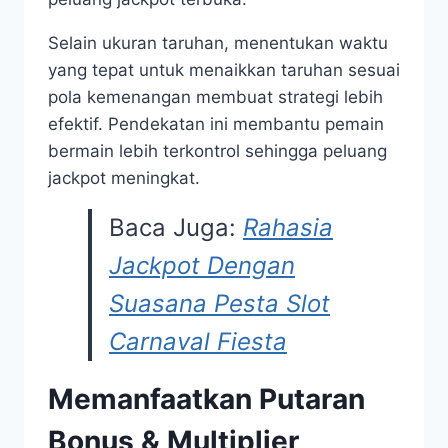
Selain ukuran taruhan, menentukan waktu
yang tepat untuk menaikkan taruhan sesuai
pola kemenangan membuat strategi lebih
efektif. Pendekatan ini membantu pemain
bermain lebih terkontrol sehingga peluang
jackpot meningkat.
Baca Juga:
Rahasia
Jackpot Dengan
Suasana Pesta Slot
Carnaval Fiesta
Memanfaatkan Putaran
Bonus & Multiplier