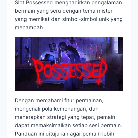
Slot Possessed menghadirkan pengalaman
bermain yang seru dengan tema misteri
yang memikat dan simbol-simbol unik yang
menambah.
Dengan memahami fitur permainan,
mengenali pola kemenangan, dan
menerapkan strategi yang tepat, pemain
dapat memaksimalkan setiap sesi bermain.
Panduan ini ditujukan agar pemain lebih