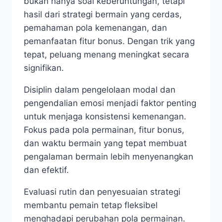
bukan hanya soal keberuntungan, tetapi
hasil dari strategi bermain yang cerdas,
pemahaman pola kemenangan, dan
pemanfaatan fitur bonus. Dengan trik yang
tepat, peluang menang meningkat secara
signifikan.
Disiplin dalam pengelolaan modal dan
pengendalian emosi menjadi faktor penting
untuk menjaga konsistensi kemenangan.
Fokus pada pola permainan, fitur bonus,
dan waktu bermain yang tepat membuat
pengalaman bermain lebih menyenangkan
dan efektif.
Evaluasi rutin dan penyesuaian strategi
membantu pemain tetap fleksibel
menghadapi perubahan pola permainan.