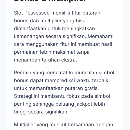
Slot Possessed memiliki fitur putaran
bonus dan multiplier yang bisa
dimanfaatkan untuk meningkatkan
kemenangan secara signifikan. Memahami
cara menggunakan fitur ini membuat hasil
permainan lebih maksimal tanpa
menambah taruhan ekstra.
Pemain yang mencatat kemunculan simbol
bonus dapat memprediksi waktu terbaik
untuk memanfaatkan putaran gratis.
Strategi ini membantu fokus pada simbol
penting sehingga peluang jackpot lebih
tinggi secara signifikan.
Multiplier yang muncul bersamaan dengan