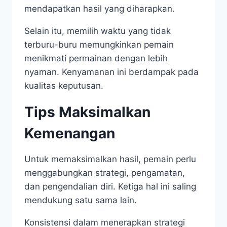
mendapatkan hasil yang diharapkan.
Selain itu, memilih waktu yang tidak
terburu-buru memungkinkan pemain
menikmati permainan dengan lebih
nyaman. Kenyamanan ini berdampak pada
kualitas keputusan.
Tips Maksimalkan
Kemenangan
Untuk memaksimalkan hasil, pemain perlu
menggabungkan strategi, pengamatan,
dan pengendalian diri. Ketiga hal ini saling
mendukung satu sama lain.
Konsistensi dalam menerapkan strategi