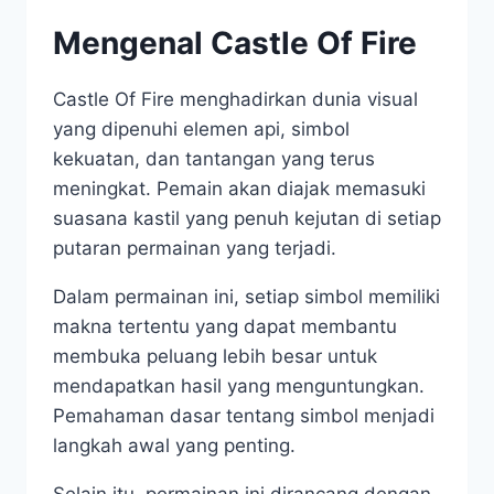
Mengenal Castle Of Fire
Castle Of Fire menghadirkan dunia visual
yang dipenuhi elemen api, simbol
kekuatan, dan tantangan yang terus
meningkat. Pemain akan diajak memasuki
suasana kastil yang penuh kejutan di setiap
putaran permainan yang terjadi.
Dalam permainan ini, setiap simbol memiliki
makna tertentu yang dapat membantu
membuka peluang lebih besar untuk
mendapatkan hasil yang menguntungkan.
Pemahaman dasar tentang simbol menjadi
langkah awal yang penting.