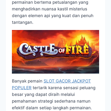
permainan bertema petualangan yang
menghadirkan nuansa kastil misterius
dengan elemen api yang kuat dan penuh
tantangan.
Banyak pemain
SLOT GACOR JACKPOT
POPULER
tertarik karena sensasi peluang
besar yang dapat diraih melalui
pemahaman strategi sederhana namun
efektif dalam setiap langkah permainan.