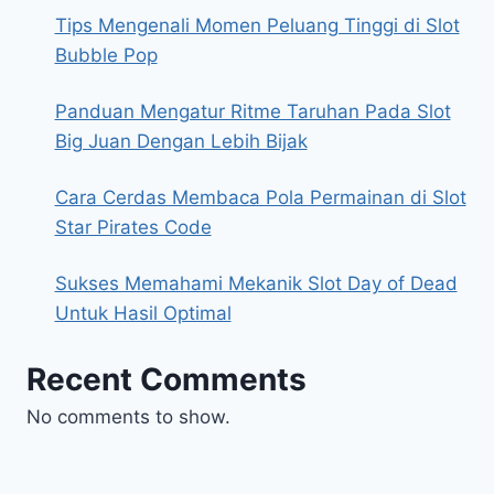
Tips Mengenali Momen Peluang Tinggi di Slot
Bubble Pop
Panduan Mengatur Ritme Taruhan Pada Slot
Big Juan Dengan Lebih Bijak
Cara Cerdas Membaca Pola Permainan di Slot
Star Pirates Code
Sukses Memahami Mekanik Slot Day of Dead
Untuk Hasil Optimal
Recent Comments
No comments to show.