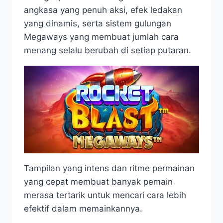
angkasa yang penuh aksi, efek ledakan
yang dinamis, serta sistem gulungan
Megaways yang membuat jumlah cara
menang selalu berubah di setiap putaran.
Tampilan yang intens dan ritme permainan
yang cepat membuat banyak pemain
merasa tertarik untuk mencari cara lebih
efektif dalam memainkannya.