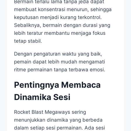
Bermain terlalu lama tanpa jeda dapat
membuat konsentrasi menurun, sehingga
keputusan menjadi kurang terkontrol.
Sebaliknya, bermain dengan durasi yang
lebih teratur membantu menjaga fokus
tetap stabil.
Dengan pengaturan waktu yang baik,
pemain dapat lebih mudah mengamati
ritme permainan tanpa terbawa emosi.
Pentingnya Membaca
Dinamika Sesi
Rocket Blast Megaways sering
menunjukkan dinamika yang berbeda
dalam setiap sesi permainan. Ada sesi