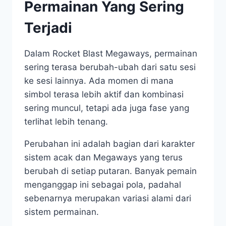
Permainan Yang Sering
Terjadi
Dalam Rocket Blast Megaways, permainan
sering terasa berubah-ubah dari satu sesi
ke sesi lainnya. Ada momen di mana
simbol terasa lebih aktif dan kombinasi
sering muncul, tetapi ada juga fase yang
terlihat lebih tenang.
Perubahan ini adalah bagian dari karakter
sistem acak dan Megaways yang terus
berubah di setiap putaran. Banyak pemain
menganggap ini sebagai pola, padahal
sebenarnya merupakan variasi alami dari
sistem permainan.