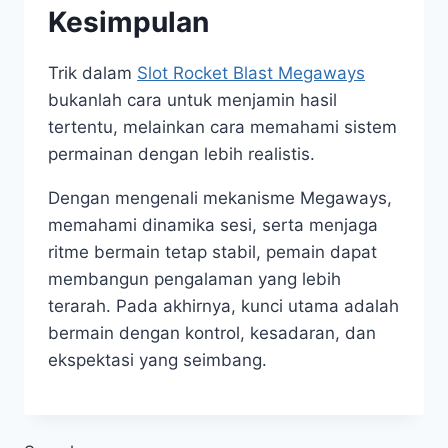
Kesimpulan
Trik dalam
Slot Rocket Blast Megaways
bukanlah cara untuk menjamin hasil
tertentu, melainkan cara memahami sistem
permainan dengan lebih realistis.
Dengan mengenali mekanisme Megaways,
memahami dinamika sesi, serta menjaga
ritme bermain tetap stabil, pemain dapat
membangun pengalaman yang lebih
terarah. Pada akhirnya, kunci utama adalah
bermain dengan kontrol, kesadaran, dan
ekspektasi yang seimbang.