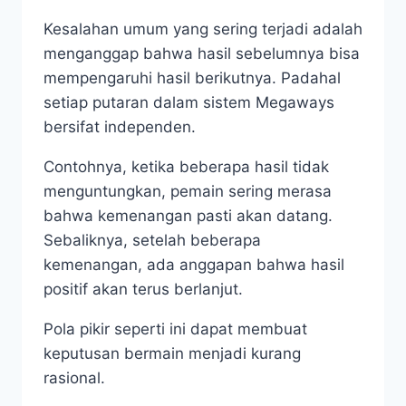
Kesalahan umum yang sering terjadi adalah
menganggap bahwa hasil sebelumnya bisa
mempengaruhi hasil berikutnya. Padahal
setiap putaran dalam sistem Megaways
bersifat independen.
Contohnya, ketika beberapa hasil tidak
menguntungkan, pemain sering merasa
bahwa kemenangan pasti akan datang.
Sebaliknya, setelah beberapa
kemenangan, ada anggapan bahwa hasil
positif akan terus berlanjut.
Pola pikir seperti ini dapat membuat
keputusan bermain menjadi kurang
rasional.