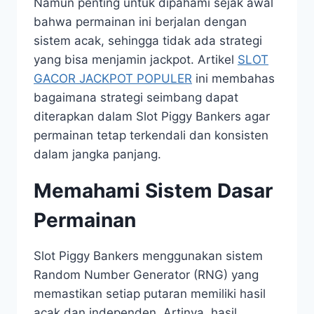
Namun penting untuk dipahami sejak awal
bahwa permainan ini berjalan dengan
sistem acak, sehingga tidak ada strategi
yang bisa menjamin jackpot. Artikel
SLOT
GACOR JACKPOT POPULER
ini membahas
bagaimana strategi seimbang dapat
diterapkan dalam Slot Piggy Bankers agar
permainan tetap terkendali dan konsisten
dalam jangka panjang.
Memahami Sistem Dasar
Permainan
Slot Piggy Bankers menggunakan sistem
Random Number Generator (RNG) yang
memastikan setiap putaran memiliki hasil
acak dan independen. Artinya, hasil