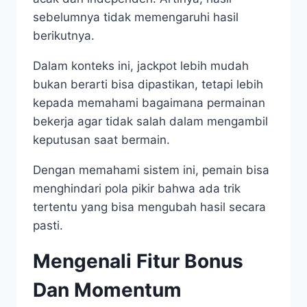
sebelumnya tidak memengaruhi hasil
berikutnya.
Dalam konteks ini, jackpot lebih mudah
bukan berarti bisa dipastikan, tetapi lebih
kepada memahami bagaimana permainan
bekerja agar tidak salah dalam mengambil
keputusan saat bermain.
Dengan memahami sistem ini, pemain bisa
menghindari pola pikir bahwa ada trik
tertentu yang bisa mengubah hasil secara
pasti.
Mengenali Fitur Bonus
Dan Momentum