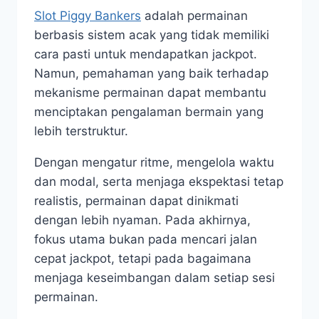
Slot Piggy Bankers
adalah permainan
berbasis sistem acak yang tidak memiliki
cara pasti untuk mendapatkan jackpot.
Namun, pemahaman yang baik terhadap
mekanisme permainan dapat membantu
menciptakan pengalaman bermain yang
lebih terstruktur.
Dengan mengatur ritme, mengelola waktu
dan modal, serta menjaga ekspektasi tetap
realistis, permainan dapat dinikmati
dengan lebih nyaman. Pada akhirnya,
fokus utama bukan pada mencari jalan
cepat jackpot, tetapi pada bagaimana
menjaga keseimbangan dalam setiap sesi
permainan.