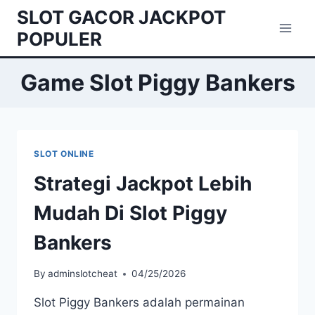
Skip
SLOT GACOR JACKPOT
to
POPULER
content
Game Slot Piggy Bankers
SLOT ONLINE
Strategi Jackpot Lebih
Mudah Di Slot Piggy
Bankers
By
adminslotcheat
04/25/2026
Slot Piggy Bankers adalah permainan