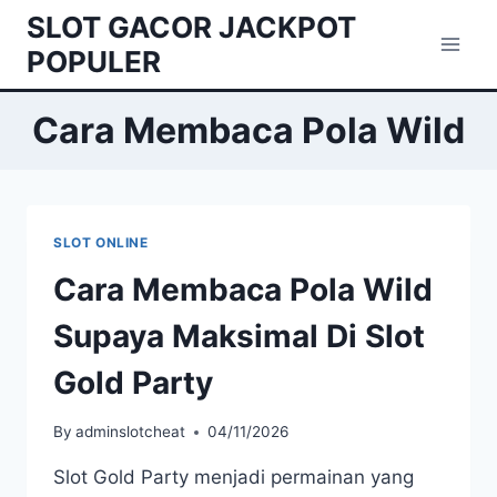
Skip
SLOT GACOR JACKPOT
to
POPULER
content
Cara Membaca Pola Wild
SLOT ONLINE
Cara Membaca Pola Wild
Supaya Maksimal Di Slot
Gold Party
By
adminslotcheat
04/11/2026
Slot Gold Party menjadi permainan yang