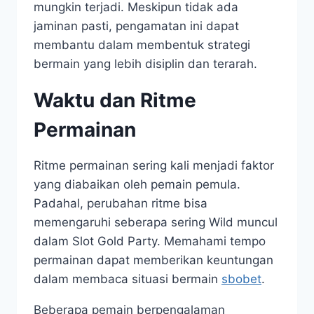
mungkin terjadi. Meskipun tidak ada
jaminan pasti, pengamatan ini dapat
membantu dalam membentuk strategi
bermain yang lebih disiplin dan terarah.
Waktu dan Ritme
Permainan
Ritme permainan sering kali menjadi faktor
yang diabaikan oleh pemain pemula.
Padahal, perubahan ritme bisa
memengaruhi seberapa sering Wild muncul
dalam Slot Gold Party. Memahami tempo
permainan dapat memberikan keuntungan
dalam membaca situasi bermain
sbobet
.
Beberapa pemain berpengalaman