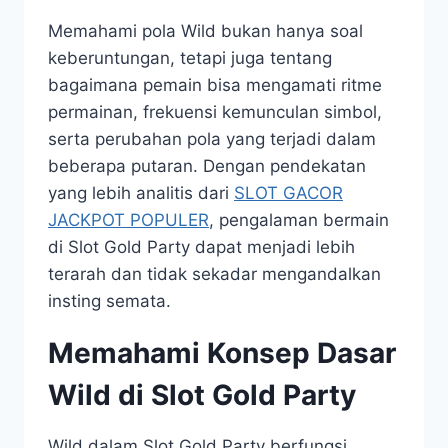
Memahami pola Wild bukan hanya soal
keberuntungan, tetapi juga tentang
bagaimana pemain bisa mengamati ritme
permainan, frekuensi kemunculan simbol,
serta perubahan pola yang terjadi dalam
beberapa putaran. Dengan pendekatan
yang lebih analitis dari
SLOT GACOR
JACKPOT POPULER
, pengalaman bermain
di Slot Gold Party dapat menjadi lebih
terarah dan tidak sekadar mengandalkan
insting semata.
Memahami Konsep Dasar
Wild di Slot Gold Party
Wild dalam Slot Gold Party berfungsi