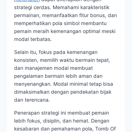
strategi cerdas. Memahami karakteristik
permainan, memanfaatkan fitur bonus, dan
memperhatikan pola simbol membantu
pemain meraih kemenangan optimal meski
modal terbatas.
Selain itu, fokus pada kemenangan
konsisten, memilih waktu bermain tepat,
dan manajemen modal membuat
pengalaman bermain lebih aman dan
menyenangkan. Modal minimal tetap bisa
dimaksimalkan dengan pendekatan bijak
dan terencana.
Penerapan strategi ini membuat pemain
lebih fokus, disiplin, dan hemat. Dengan
kesabaran dan pemahaman pola, Tomb Of