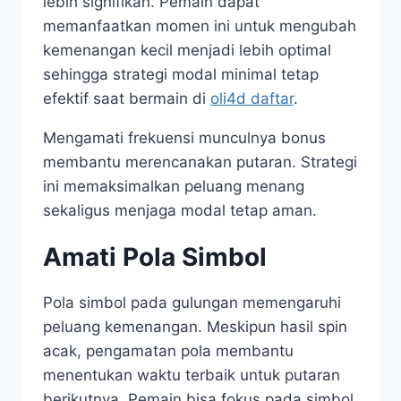
lebih signifikan. Pemain dapat
memanfaatkan momen ini untuk mengubah
kemenangan kecil menjadi lebih optimal
sehingga strategi modal minimal tetap
efektif saat bermain di
oli4d daftar
.
Mengamati frekuensi munculnya bonus
membantu merencanakan putaran. Strategi
ini memaksimalkan peluang menang
sekaligus menjaga modal tetap aman.
Amati Pola Simbol
Pola simbol pada gulungan memengaruhi
peluang kemenangan. Meskipun hasil spin
acak, pengamatan pola membantu
menentukan waktu terbaik untuk putaran
berikutnya. Pemain bisa fokus pada simbol