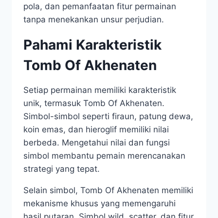
pola, dan pemanfaatan fitur permainan
tanpa menekankan unsur perjudian.
Pahami Karakteristik
Tomb Of Akhenaten
Setiap permainan memiliki karakteristik
unik, termasuk Tomb Of Akhenaten.
Simbol-simbol seperti firaun, patung dewa,
koin emas, dan hieroglif memiliki nilai
berbeda. Mengetahui nilai dan fungsi
simbol membantu pemain merencanakan
strategi yang tepat.
Selain simbol, Tomb Of Akhenaten memiliki
mekanisme khusus yang memengaruhi
hasil putaran. Simbol wild, scatter, dan fitur