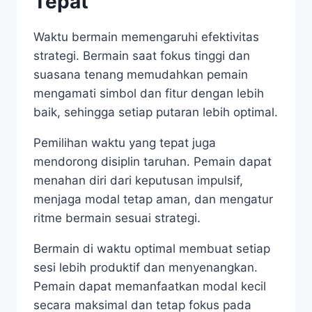
Tepat
Waktu bermain memengaruhi efektivitas
strategi. Bermain saat fokus tinggi dan
suasana tenang memudahkan pemain
mengamati simbol dan fitur dengan lebih
baik, sehingga setiap putaran lebih optimal.
Pemilihan waktu yang tepat juga
mendorong disiplin taruhan. Pemain dapat
menahan diri dari keputusan impulsif,
menjaga modal tetap aman, dan mengatur
ritme bermain sesuai strategi.
Bermain di waktu optimal membuat setiap
sesi lebih produktif dan menyenangkan.
Pemain dapat memanfaatkan modal kecil
secara maksimal dan tetap fokus pada