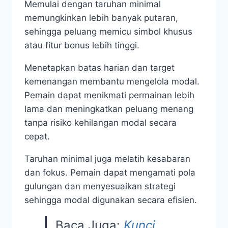
Memulai dengan taruhan minimal
memungkinkan lebih banyak putaran,
sehingga peluang memicu simbol khusus
atau fitur bonus lebih tinggi.
Menetapkan batas harian dan target
kemenangan membantu mengelola modal.
Pemain dapat menikmati permainan lebih
lama dan meningkatkan peluang menang
tanpa risiko kehilangan modal secara
cepat.
Taruhan minimal juga melatih kesabaran
dan fokus. Pemain dapat mengamati pola
gulungan dan menyesuaikan strategi
sehingga modal digunakan secara efisien.
Baca Juga:
Kunci