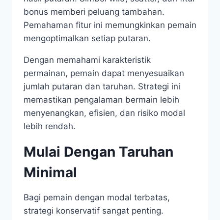
bonus memberi peluang tambahan.
Pemahaman fitur ini memungkinkan pemain
mengoptimalkan setiap putaran.
Dengan memahami karakteristik
permainan, pemain dapat menyesuaikan
jumlah putaran dan taruhan. Strategi ini
memastikan pengalaman bermain lebih
menyenangkan, efisien, dan risiko modal
lebih rendah.
Mulai Dengan Taruhan
Minimal
Bagi pemain dengan modal terbatas,
strategi konservatif sangat penting.