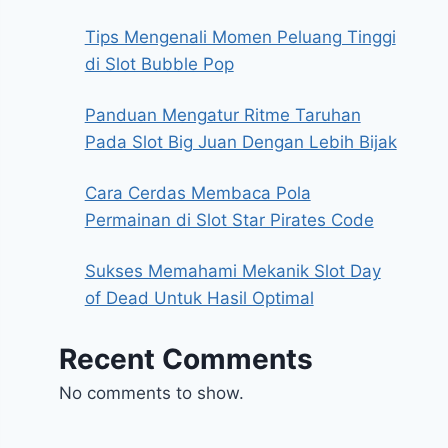
Tips Mengenali Momen Peluang Tinggi
di Slot Bubble Pop
Panduan Mengatur Ritme Taruhan
Pada Slot Big Juan Dengan Lebih Bijak
Cara Cerdas Membaca Pola
Permainan di Slot Star Pirates Code
Sukses Memahami Mekanik Slot Day
of Dead Untuk Hasil Optimal
Recent Comments
No comments to show.