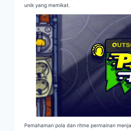
unik yang memikat.
Pemahaman pola dan ritme permainan menjad