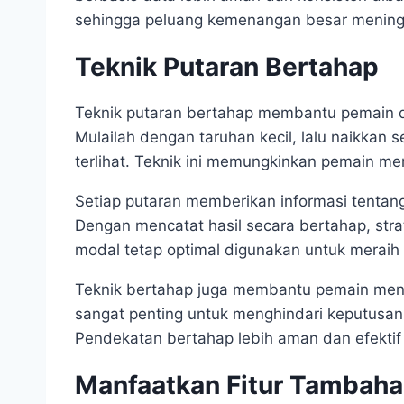
sehingga peluang kemenangan besar meningka
Teknik Putaran Bertahap
Teknik putaran bertahap membantu pemain 
Mulailah dengan taruhan kecil, lalu naikkan
terlihat. Teknik ini memungkinkan pemain me
Setiap putaran memberikan informasi tenta
Dengan mencatat hasil secara bertahap, stra
modal tetap optimal digunakan untuk merai
Teknik bertahap juga membantu pemain meng
sangat penting untuk menghindari keputusa
Pendekatan bertahap lebih aman dan efektif 
Manfaatkan Fitur Tambah