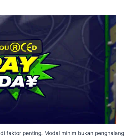
i faktor penting. Modal minim bukan penghalang