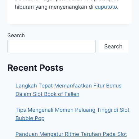
hiburan yang menyenangkan
di
cuputoto
.
Search
Search
Recent Posts
Langkah Tepat Memanfaatkan Fitur Bonus
Dalam Slot Book of Fallen
Tips Mengenali Momen Peluang Tinggi di Slot
Bubble Pop
Panduan Mengatur Ritme Taruhan Pada Slot