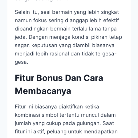
Selain itu, sesi bermain yang lebih singkat
namun fokus sering dianggap lebih efektif
dibandingkan bermain terlalu lama tanpa
jeda. Dengan menjaga kondisi pikiran tetap
segar, keputusan yang diambil biasanya
menjadi lebih rasional dan tidak tergesa-
gesa.
Fitur Bonus Dan Cara
Membacanya
Fitur ini biasanya diaktifkan ketika
kombinasi simbol tertentu muncul dalam
jumlah yang cukup pada gulungan. Saat
fitur ini aktif, peluang untuk mendapatkan