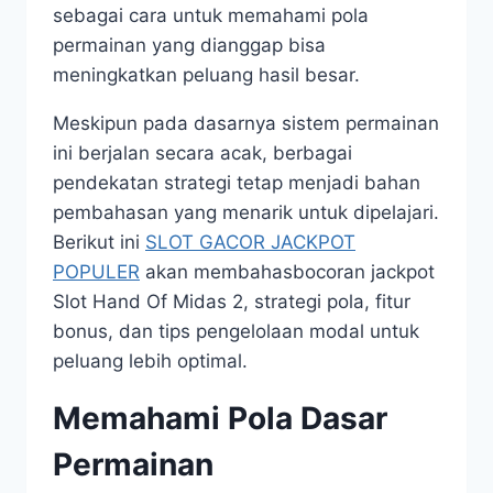
sebagai cara untuk memahami pola
permainan yang dianggap bisa
meningkatkan peluang hasil besar.
Meskipun pada dasarnya sistem permainan
ini berjalan secara acak, berbagai
pendekatan strategi tetap menjadi bahan
pembahasan yang menarik untuk dipelajari.
Berikut ini
SLOT GACOR JACKPOT
POPULER
akan membahasbocoran jackpot
Slot Hand Of Midas 2, strategi pola, fitur
bonus, dan tips pengelolaan modal untuk
peluang lebih optimal.
Memahami Pola Dasar
Permainan