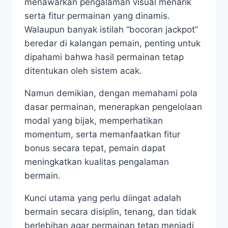
menawarkan pengalaman visual menarik
serta fitur permainan yang dinamis.
Walaupun banyak istilah “bocoran jackpot”
beredar di kalangan pemain, penting untuk
dipahami bahwa hasil permainan tetap
ditentukan oleh sistem acak.
Namun demikian, dengan memahami pola
dasar permainan, menerapkan pengelolaan
modal yang bijak, memperhatikan
momentum, serta memanfaatkan fitur
bonus secara tepat, pemain dapat
meningkatkan kualitas pengalaman
bermain.
Kunci utama yang perlu diingat adalah
bermain secara disiplin, tenang, dan tidak
berlebihan agar permainan tetap menjadi