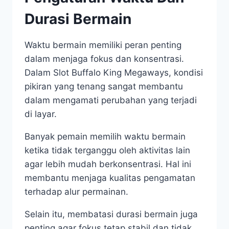
Durasi Bermain
Waktu bermain memiliki peran penting
dalam menjaga fokus dan konsentrasi.
Dalam Slot Buffalo King Megaways, kondisi
pikiran yang tenang sangat membantu
dalam mengamati perubahan yang terjadi
di layar.
Banyak pemain memilih waktu bermain
ketika tidak terganggu oleh aktivitas lain
agar lebih mudah berkonsentrasi. Hal ini
membantu menjaga kualitas pengamatan
terhadap alur permainan.
Selain itu, membatasi durasi bermain juga
penting agar fokus tetap stabil dan tidak