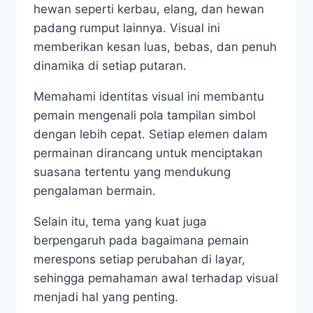
hewan seperti kerbau, elang, dan hewan
padang rumput lainnya. Visual ini
memberikan kesan luas, bebas, dan penuh
dinamika di setiap putaran.
Memahami identitas visual ini membantu
pemain mengenali pola tampilan simbol
dengan lebih cepat. Setiap elemen dalam
permainan dirancang untuk menciptakan
suasana tertentu yang mendukung
pengalaman bermain.
Selain itu, tema yang kuat juga
berpengaruh pada bagaimana pemain
merespons setiap perubahan di layar,
sehingga pemahaman awal terhadap visual
menjadi hal yang penting.