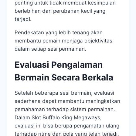
penting untuk tidak membuat kesimpulan
berlebihan dari perubahan kecil yang
terjadi.
Pendekatan yang lebih tenang akan
membantu pemain menjaga objektivitas
dalam setiap sesi permainan.
Evaluasi Pengalaman
Bermain Secara Berkala
Setelah beberapa sesi bermain, evaluasi
sederhana dapat membantu meningkatkan
pemahaman terhadap sistem permainan.
Dalam Slot Buffalo King Megaways,
evaluasi ini bisa berupa pengamatan ulang
terhadap ritme dan pola yang telah terjadi.