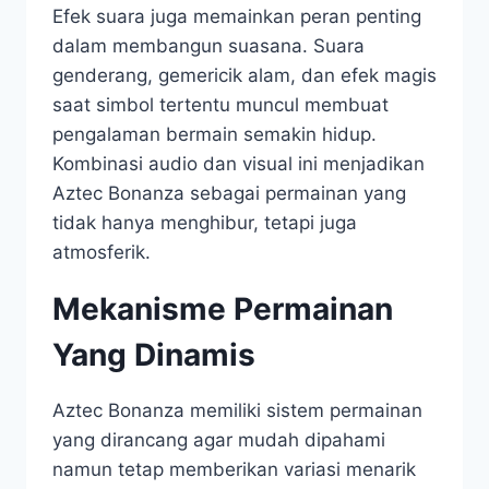
Efek suara juga memainkan peran penting
dalam membangun suasana. Suara
genderang, gemericik alam, dan efek magis
saat simbol tertentu muncul membuat
pengalaman bermain semakin hidup.
Kombinasi audio dan visual ini menjadikan
Aztec Bonanza sebagai permainan yang
tidak hanya menghibur, tetapi juga
atmosferik.
Mekanisme Permainan
Yang Dinamis
Aztec Bonanza memiliki sistem permainan
yang dirancang agar mudah dipahami
namun tetap memberikan variasi menarik