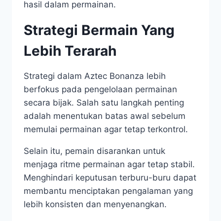
hasil dalam permainan.
Strategi Bermain Yang
Lebih Terarah
Strategi dalam Aztec Bonanza lebih
berfokus pada pengelolaan permainan
secara bijak. Salah satu langkah penting
adalah menentukan batas awal sebelum
memulai permainan agar tetap terkontrol.
Selain itu, pemain disarankan untuk
menjaga ritme permainan agar tetap stabil.
Menghindari keputusan terburu-buru dapat
membantu menciptakan pengalaman yang
lebih konsisten dan menyenangkan.