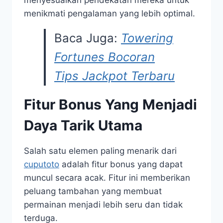
menyesuaikan pendekatan mereka untuk
menikmati pengalaman yang lebih optimal.
Baca Juga:
Towering
Fortunes Bocoran
Tips Jackpot Terbaru
Fitur Bonus Yang Menjadi
Daya Tarik Utama
Salah satu elemen paling menarik dari
cuputoto
adalah fitur bonus yang dapat
muncul secara acak. Fitur ini memberikan
peluang tambahan yang membuat
permainan menjadi lebih seru dan tidak
terduga.