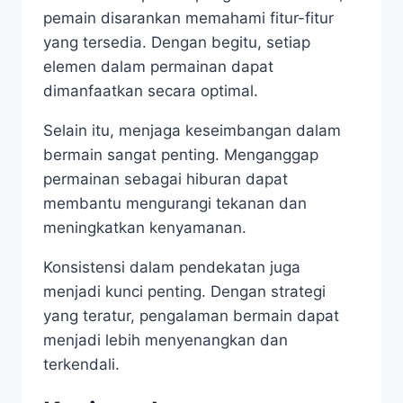
pemain disarankan memahami fitur-fitur
yang tersedia. Dengan begitu, setiap
elemen dalam permainan dapat
dimanfaatkan secara optimal.
Selain itu, menjaga keseimbangan dalam
bermain sangat penting. Menganggap
permainan sebagai hiburan dapat
membantu mengurangi tekanan dan
meningkatkan kenyamanan.
Konsistensi dalam pendekatan juga
menjadi kunci penting. Dengan strategi
yang teratur, pengalaman bermain dapat
menjadi lebih menyenangkan dan
terkendali.