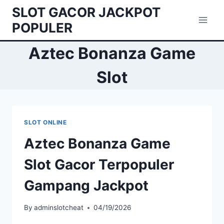
Skip
SLOT GACOR JACKPOT
to
POPULER
content
Aztec Bonanza Game
Slot
SLOT ONLINE
Aztec Bonanza Game
Slot Gacor Terpopuler
Gampang Jackpot
By
adminslotcheat
04/19/2026