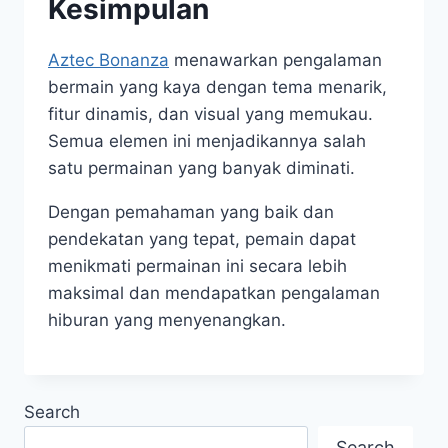
Kesimpulan
Aztec Bonanza
menawarkan pengalaman
bermain yang kaya dengan tema menarik,
fitur dinamis, dan visual yang memukau.
Semua elemen ini menjadikannya salah
satu permainan yang banyak diminati.
Dengan pemahaman yang baik dan
pendekatan yang tepat, pemain dapat
menikmati permainan ini secara lebih
maksimal dan mendapatkan pengalaman
hiburan yang menyenangkan.
Search
Search